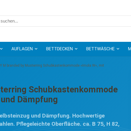
AUFLAGEN
BETTDECKEN
BETTWÄSCHE
M
 M branded by Musterring Schubkastenkommode »Imola W«, mit
terring Schubkastenkommode
g und Dämpfung
 Selbsteinzug und Dämpfung. Hochwertige
hlen. Pflegeleichte Oberfläche. ca. B 75, H 82,