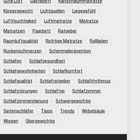
Gute Luft
Gästebett
Kaltschaummatratze
Körpergewicht
Lichtquellen
Liegegefühl
Luftfeuchtigkeit
Luftmatratze
Matratze
Matratzen
Paarbett
Ratgeber
Raumluftqualität
Richtige Matratze
Rollläden
Rückenschmerzen
Schimmelprävention
Schlafen
Schlafgesundheit
Schlafgewohnheiten
Schlafkomfort
Schlafqualität
Schlafratgeber
Schlafrhythmus
Schlafstörungen
Schlaftyp
Schlafzimmer
Schlafzimmerplanung
Schwergewichtig
Seitenschläfer
Tipps
Trends
Wirbelsäule
Wissen
Übergewichtig