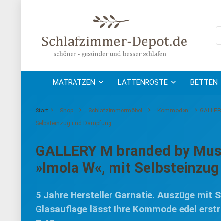
MATRATZEN
LATTENROSTE
BETTEN
Start
Shop
Schlafzimmermöbel
Kommoden
GALLERY
Selbsteinzug und Dämpfung
GALLERY M branded by Mus
»Imola W«, mit Selbsteinzu
5 Jahre Hersteller Garnatie. Auszüge mit
Glasauflage lässt Ihre Kommode edel erstra