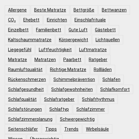
Allergene
Beste Matratze
Bettgröße
Bettwanzen
CO₂
Ehebett
Einrichten
Einschlafrituale
Einzelbett
Familienbett
Gute Luft
Gästebett
Kaltschaummatratze
Körpergewicht
Lichtquellen
Liegegefühl
Luftfeuchtigkeit
Luftmatratze
Matratze
Matratzen
Paarbett
Ratgeber
Raumluftqualität
Richtige Matratze
Rollläden
Rückenschmerzen
Schimmelprävention
Schlafen
Schlafgesundheit
Schlafgewohnheiten
Schlafkomfort
Schlafqualität
Schlafratgeber
Schlafrhythmus
Schlafstörungen
Schlaftyp
Schlafzimmer
Schlafzimmerplanung
Schwergewichtig
Seitenschläfer
Tipps
Trends
Wirbelsäule
Wissen
Übergewichtig