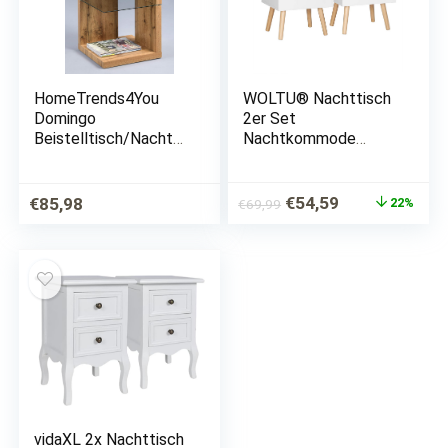
HomeTrends4You
WOLTU® Nachttisch
Domingo
2er Set
Beistelltisch/Nachtti
Nachtkommode
sch, MDF,
Nachtschrank
Sicherheitsglas,
Beistelltisch
Wildeiche,
Sofatisch, mit
Ursprünglicher
Aktueller
€
54,59
€
85,98
22%
€
69,99
40x40x60cm
Schublade und
Preis
Preis
Offenem Fach, mit
war:
ist:
Beinen, Holz, Weiß,…
€69,99
€54,59.
vidaXL 2x Nachttisch