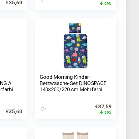
€
35,60
Preis
Preis
99%
war:
ist:
€3.759,00
€37,59.
-
Good Morning Kinder-
UNG A
Bettwäsche-Set DINOSPACE
rfarbig
140×200/220 cm Mehrfarbig
– Mehrfarbig
Ursprünglicher
Aktueller
€
37,59
€
35,60
Preis
Preis
99%
war:
ist:
€3.759,00
€37,59.