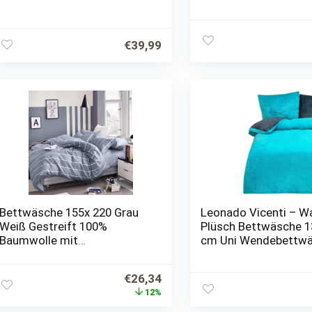
2teilig 100% Baumwoll
80×80 cm 50% LEINE
Bettwäsche mit
Baumwolle (Rost)
Reißverschluss –
€
39,99
Ganzjahresbettwäsche Set…
Bettwäsche 155x 220 Grau
Leonado Vicenti – 
Weiß Gestreift 100%
Plüsch Bettwäsche 
Baumwolle mit
cm Uni Wendebettw
Reißverschluss 2 teilig
Garnitur Set mit
Reißverschluss
Ursprünglicher
Aktueller
€
26,34
Preis
Preis
12%
war:
ist: