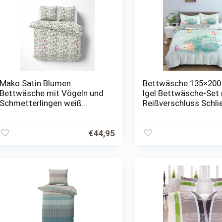
Mako Satin Blumen
Bettwäsche 135×200
Bettwäsche mit Vögeln und
Igel Bettwäsche-Set 
Schmetterlingen weiß
Reißverschluss Schl
135×200 + 80×80 100%
Bettbezug für Kinder
Baumwolle
Mädchen Weicher
Atmungsaktive Mikro
€
44,95
Bettwäsche…