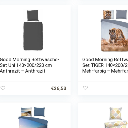
€29,98
€26,34.
Good Morning Bettwäsche-
Good Morning Bettw
Set Uni 140×200/220 cm
Set TIGER 140×200/
Anthrazit – Anthrazit
Mehrfarbig – Mehrfar
€
26,53