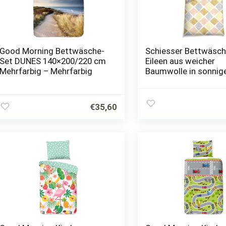
Good Morning Bettwäsche-
Schiesser Bettwäsch
Set DUNES 140×200/220 cm
Eileen aus weicher
Mehrfarbig – Mehrfarbig
Baumwolle in sonni
Grafik-Muster
€
35,60