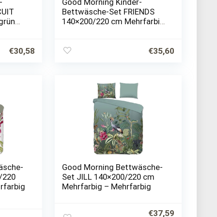
-
Good Morning Kinder-
CUIT
Bettwäsche-Set FRIENDS
grün
140×200/220 cm Mehrfarbig
– Mehrfarbig
€
30,58
€
35,60
äsche-
Good Morning Bettwäsche-
/220
Set JILL 140×200/220 cm
rfarbig
Mehrfarbig – Mehrfarbig
Ursprünglicher
Aktueller
€
37,59