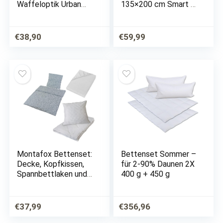
Waffeloptik Urban
135×200 cm Smart 4-
Loft extra groß 220 x
teilig – 2X Bettdecke
240cm | 100%
135×200 cm + 2X
Baumwolle | Oeko-
Kopfkissen 80×80 cm
€
38,90
€
59,99
Tex® | Überwurf für
– Bettdecke und
Sofa, Sessel & Bett |
Kissen Set –
Sofadecke…
Ganzjahres…
Montafox Bettenset:
Bettenset Sommer –
Decke, Kopfkissen,
für 2-90% Daunen 2X
Spannbettlaken und
400 g + 450 g
Bettwäschegarnitur
€
37,99
€
356,96