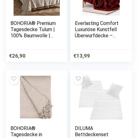
BOHORIA® Premium
Everlasting Comfort
Tagesdecke Tulum |
Luxuriöse Kunstfell
100% Baumwolle |
Überwurfdecke –
Oeko-Tex® |
Flauschige
Bettüberwurf
Kuscheldecke –
Wohndecke
weiche Decke für
€
26,90
€
13,99
Wendedecke
Couch und Bett – 127
Sofadecke mit
x 165 cm – Blaugrün
Muster | extra-groß
170 x 230 cm…
BOHORIA®
DILUMA
Tagesdecke in
Bettdeckenset