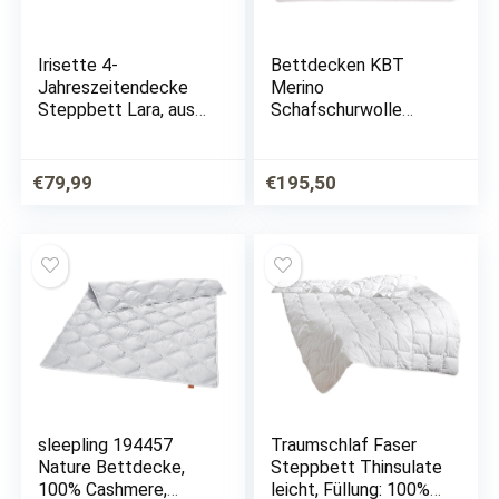
Irisette 4-
Bettdecken KBT
Jahreszeitendecke
Merino
Steppbett Lara, aus
Schafschurwolle
edlem Baumwolle-
Winter Decke Bio
Feinperkal, 95 Grad
KBA Baumwolle
waschbar, inkl.
waschbar Natalia,
€
79,99
€
195,50
Aufbewahrungstasch
Größe:155 x 220
e, 155 x 220 cm, weiß
sleepling 194457
Traumschlaf Faser
Nature Bettdecke,
Steppbett Thinsulate
100% Cashmere,
leicht, Füllung: 100%