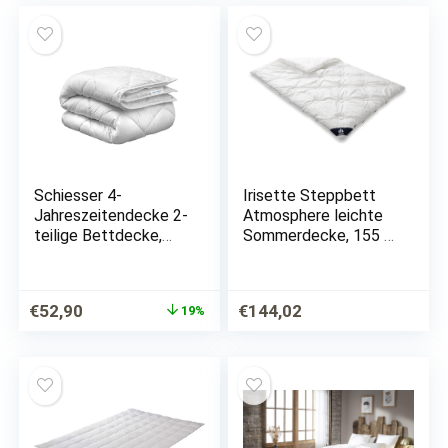
ekmTRADE (140 x
€67,00
€45,95.
€35,95
€24,99.
200…
Schiesser 4-
Irisette Steppbett
Jahreszeitendecke 2-
Atmosphere leichte
teilige Bettdecke,
Sommerdecke, 155 x
Allergiker geeignet,
220 cm, Öko- Tex
Größe:135 cm x 200
zertifiziert, Made in
cm
Germany
Ursprünglicher
Aktueller
€
52,90
€
144,02
19%
Preis
Preis
war:
ist:
€64,99
€52,90.