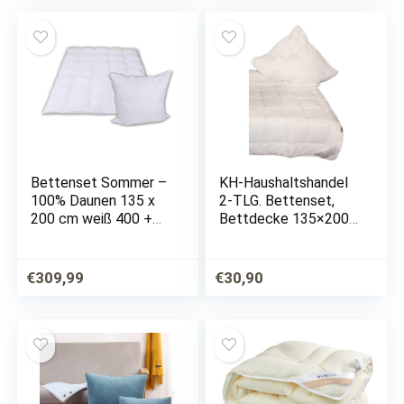
Bettenset Sommer –
KH-Haushaltshandel
100% Daunen 135 x
2-TLG. Bettenset,
200 cm weiß 400 +
Bettdecke 135×200
800 g
+ Kopfkissen 80×80,
Weiss, gesteppt, je
700 Gr.
€
309,99
€
30,90
Hohlfaserfüllung