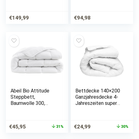
Luxus Kaschmir
3M Thinsulate Faser
Steppdecke, leichte
135×200 cm
Sommerbettdecke,
€
149,99
€
94,98
Made in Germany,
ägyptische
Baumwolle, Ökotex…
Abeil Bio Attitude
Bettdecke 140×200
Steppbett,
Ganzjahresdecke 4-
Baumwolle 300,
Jahreszeiten super
Baumwolle, weiß, 220
leichte Steppdecken
x 240 cm
Schlafdecke für
Allergiker
Ursprünglicher
Aktueller
Ursprünglicher
Aktueller
€
45,95
€
24,99
31%
30%
Steppbettdecke
Preis
Preis
Preis
Preis
Mikrofaser
war:
ist:
war:
ist: