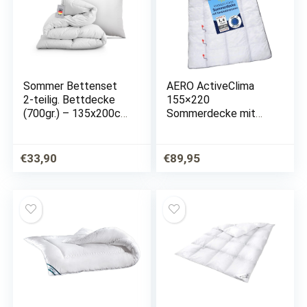
Sommer Bettenset
AERO ActiveClima
2-teilig. Bettdecke
155×220
(700gr.) – 135x200cm
Sommerdecke mit
und Kopfkissen
innovativer
(600gr.) – 80x80cm
Climabalance®-
Technologie | Luftige
€
33,90
€
89,95
Steppdecke mit
Ventilationsstreifen
und hohe…