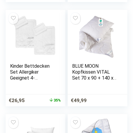
nach Öko-Tex
Standard 100 und
für…
Kinder Bettdecken
BLUE MOON
Set Allergiker
Kopfkissen VITAL
Geeignet 4-
Set 70 x 90 + 140 x
Jahreszeiten
200 cm aus
Bettdecke
Hochwertiger
100x135cm Kissen
Mikrofaser, Made in
Ursprünglicher
Aktueller
€
26,95
€
49,99
35%
40x60cm Babybett
EU (Set Kissen +
Preis
Preis
Steppbett 70 x 90 +
war:
ist:
140 x 200 cm)
€41,24
€26,95.