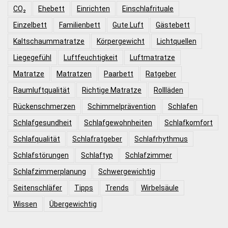
CO₂
Ehebett
Einrichten
Einschlafrituale
Einzelbett
Familienbett
Gute Luft
Gästebett
Kaltschaummatratze
Körpergewicht
Lichtquellen
Liegegefühl
Luftfeuchtigkeit
Luftmatratze
Matratze
Matratzen
Paarbett
Ratgeber
Raumluftqualität
Richtige Matratze
Rollläden
Rückenschmerzen
Schimmelprävention
Schlafen
Schlafgesundheit
Schlafgewohnheiten
Schlafkomfort
Schlafqualität
Schlafratgeber
Schlafrhythmus
Schlafstörungen
Schlaftyp
Schlafzimmer
Schlafzimmerplanung
Schwergewichtig
Seitenschläfer
Tipps
Trends
Wirbelsäule
Wissen
Übergewichtig