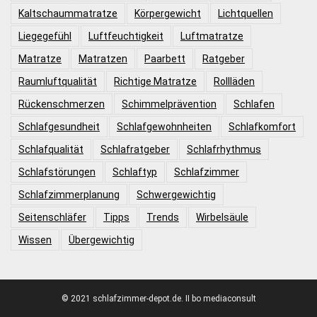
Kaltschaummatratze
Körpergewicht
Lichtquellen
Liegegefühl
Luftfeuchtigkeit
Luftmatratze
Matratze
Matratzen
Paarbett
Ratgeber
Raumluftqualität
Richtige Matratze
Rollläden
Rückenschmerzen
Schimmelprävention
Schlafen
Schlafgesundheit
Schlafgewohnheiten
Schlafkomfort
Schlafqualität
Schlafratgeber
Schlafrhythmus
Schlafstörungen
Schlaftyp
Schlafzimmer
Schlafzimmerplanung
Schwergewichtig
Seitenschläfer
Tipps
Trends
Wirbelsäule
Wissen
Übergewichtig
© 2021 schlafzimmer-depot.de. II bo mediaconsult