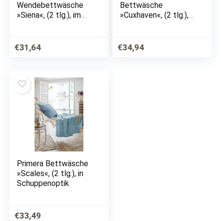
Wendebettwäsche
Bettwäsche
»Siena«, (2 tlg.), im
»Cuxhaven«, (2 tlg.),
Streifen Design
mit modernem Anker
€
31,64
€
34,94
Primera Bettwäsche
»Scales«, (2 tlg.), in
Schuppenoptik
€
33,49