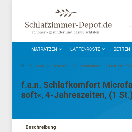
MATRATZEN
LATTENROSTE
BETTEN
Start
Shop
Bettdecken
Sommerdecke
f.a.n. Schlafk
f.a.n. Schlafkomfort Microf
soft«, 4-Jahreszeiten, (1 St.
Beschreibung