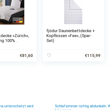
fjödur Daunenbettdecke +
decke »Zürich«,
Kopfkissen »Fee«, (Spar-
lung 100%
Set)
zug 100%
(1 St.),
e hergestellt
€
81,60
€
115,99
land,…
ma unterschätzt wird
Schlafzimmer richtig abdunkeln: 