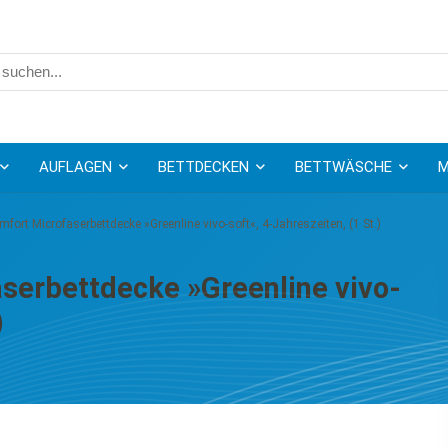
AUFLAGEN
BETTDECKEN
BETTWÄSCHE
M
omfort Microfaserbettdecke »Greenline vivo-soft«, 4-Jahreszeiten, (1 St.)
aserbettdecke »Greenline vivo-
)