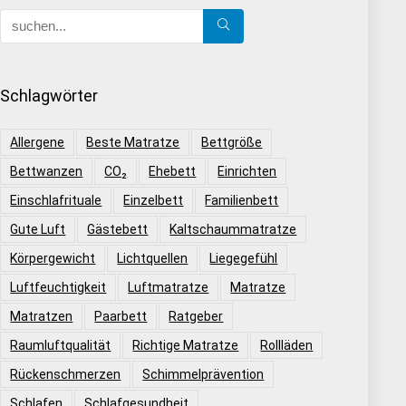
Schlagwörter
Allergene
Beste Matratze
Bettgröße
Bettwanzen
CO₂
Ehebett
Einrichten
Einschlafrituale
Einzelbett
Familienbett
Gute Luft
Gästebett
Kaltschaummatratze
Körpergewicht
Lichtquellen
Liegegefühl
Luftfeuchtigkeit
Luftmatratze
Matratze
Matratzen
Paarbett
Ratgeber
Raumluftqualität
Richtige Matratze
Rollläden
Rückenschmerzen
Schimmelprävention
Schlafen
Schlafgesundheit