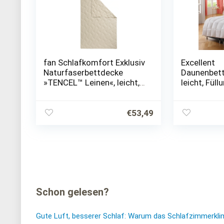
fan Schlafkomfort Exklusiv
Excellent
Naturfaserbettdecke
Daunenbett
»TENCEL™ Leinen«, leicht,
leicht, Fül
Füllung 50% Lyocell
Daunen, Be
(TENCEL™), 50% Leinen,
Baumwolle, 
Bezug 100% Baumwolle, (1
Daunendeck
€
53,49
St.),…
in Deutsch
Schon gelesen?
Gute Luft, besserer Schlaf: Warum das Schlafzimmerkli