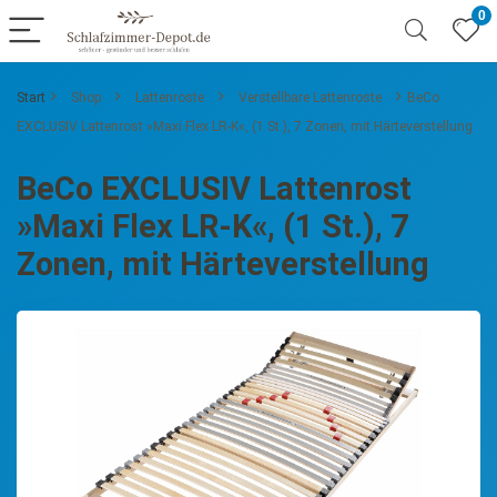
0
Start
Shop
Lattenroste
Verstellbare Lattenroste
BeCo
EXCLUSIV Lattenrost »Maxi Flex LR-K«, (1 St.), 7 Zonen, mit Härteverstellung
BeCo EXCLUSIV Lattenrost
»Maxi Flex LR-K«, (1 St.), 7
Zonen, mit Härteverstellung