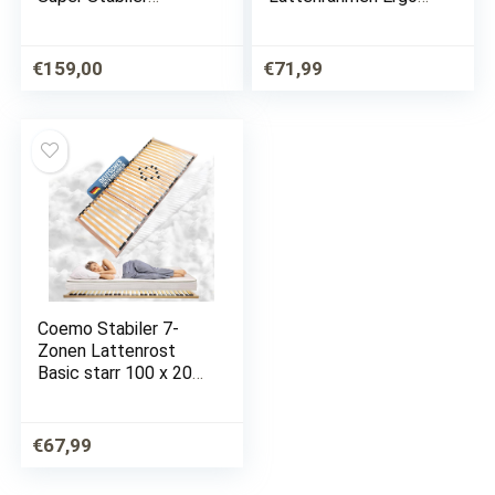
Lattenrost Federlux.
IF51 – alle Größen
Kopf UND FUSSTEIL
VERSTELLBAR
€
159,00
€
71,99
Querholme 100%
BUCHE massiv 10
Härtegradregler,…
Coemo Stabiler 7-
Zonen Lattenrost
Basic starr 100 x 200
cm 28 Leisten -Nicht
verstellbar- Duo-
Kappen
€
67,99