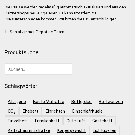
Die Preise werden regelmäßig automatisch aktualisiert und aus den
Partnershops neu eingelesen. Es kann trotzdem zu
Preisunterschieden kommen. Wir bitten dies zu entschuldigen.
Ihr Schlafzimmer-Depot.de Team
Produktsuche
Schlagwörter
Allergene
Beste Matratze
Bettgröße
Bettwanzen
CO₂
Ehebett
Einrichten
Einschlafrituale
Einzelbett
Familienbett
Gute Luft
Gästebett
Kaltschaummatratze
Körpergewicht
Lichtquellen