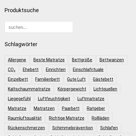
Produktsuche
Schlagwörter
Allergene
Beste Matratze
Bettgröße
Bettwanzen
CO₂
Ehebett
Einrichten
Einschlafrituale
Einzelbett
Familienbett
Gute Luft
Gästebett
Kaltschaummatratze
Körpergewicht
Lichtquellen
Liegegefühl
Luftfeuchtigkeit
Luftmatratze
Matratze
Matratzen
Paarbett
Ratgeber
Raumluftqualität
Richtige Matratze
Rollläden
Rückenschmerzen
Schimmelprävention
Schlafen