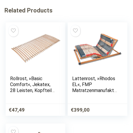
Related Products
Rollrost, »Basic
Lattenrost, »Rhodos
Comfort«, Jekatex,
EL«, FMP
28 Leisten, Kopfteil
Matratzenmanufaktur
nicht verstellbar,
, 44 Leisten, Kopfteil
Fußteil nicht
motorisch verstellbar,
verstellbar, Belastbar
Fußteil motorisch
€
47,49
€
399,00
bis 150 kg
verstellbar,
elektrisch…