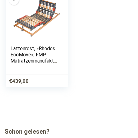
Lattenrost, »Rhodos
EcoMove«, FMP
Matratzenmanufaktur
, 44 Leisten, Kopfteil
motorisch verstellbar,
Fußteil motorisch
€
439,00
verstellbar, Der
platzsparende…
Schon gelesen?