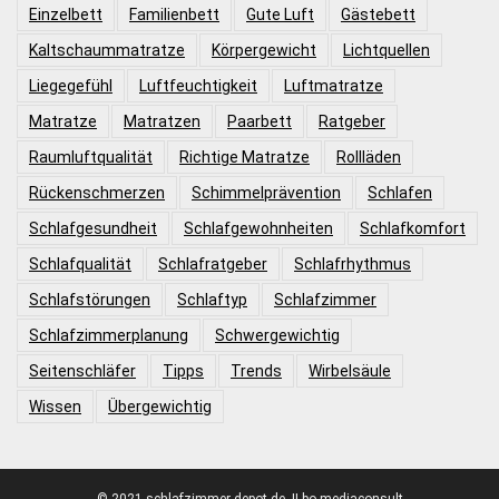
Einzelbett
Familienbett
Gute Luft
Gästebett
Kaltschaummatratze
Körpergewicht
Lichtquellen
Liegegefühl
Luftfeuchtigkeit
Luftmatratze
Matratze
Matratzen
Paarbett
Ratgeber
Raumluftqualität
Richtige Matratze
Rollläden
Rückenschmerzen
Schimmelprävention
Schlafen
Schlafgesundheit
Schlafgewohnheiten
Schlafkomfort
Schlafqualität
Schlafratgeber
Schlafrhythmus
Schlafstörungen
Schlaftyp
Schlafzimmer
Schlafzimmerplanung
Schwergewichtig
Seitenschläfer
Tipps
Trends
Wirbelsäule
Wissen
Übergewichtig