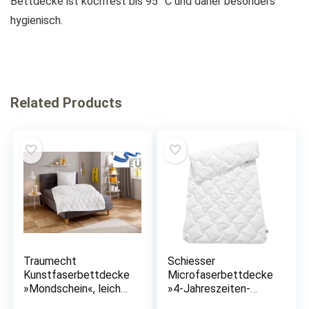
Bettdecke ist kochfest bis 95 °C und daher besonders
hygienisch.
Related Products
Traumecht
Schiesser
Kunstfaserbettdecke
Microfaserbettdecke
»Mondschein«, leicht,
»4-Jahreszeiten-
Füllung Polyester,
Steppdecke«, 4-