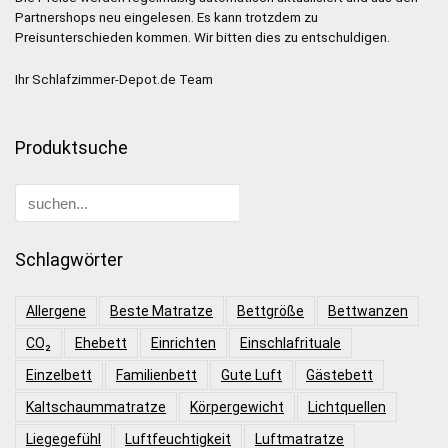
Partnershops neu eingelesen. Es kann trotzdem zu
Preisunterschieden kommen. Wir bitten dies zu entschuldigen.
Ihr Schlafzimmer-Depot.de Team
Produktsuche
Schlagwörter
Allergene
Beste Matratze
Bettgröße
Bettwanzen
CO₂
Ehebett
Einrichten
Einschlafrituale
Einzelbett
Familienbett
Gute Luft
Gästebett
Kaltschaummatratze
Körpergewicht
Lichtquellen
Liegegefühl
Luftfeuchtigkeit
Luftmatratze