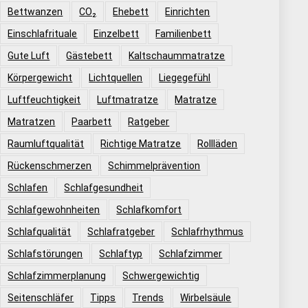
Bettwanzen
CO₂
Ehebett
Einrichten
Einschlafrituale
Einzelbett
Familienbett
Gute Luft
Gästebett
Kaltschaummatratze
Körpergewicht
Lichtquellen
Liegegefühl
Luftfeuchtigkeit
Luftmatratze
Matratze
Matratzen
Paarbett
Ratgeber
Raumluftqualität
Richtige Matratze
Rollläden
Rückenschmerzen
Schimmelprävention
Schlafen
Schlafgesundheit
Schlafgewohnheiten
Schlafkomfort
Schlafqualität
Schlafratgeber
Schlafrhythmus
Schlafstörungen
Schlaftyp
Schlafzimmer
Schlafzimmerplanung
Schwergewichtig
Seitenschläfer
Tipps
Trends
Wirbelsäule