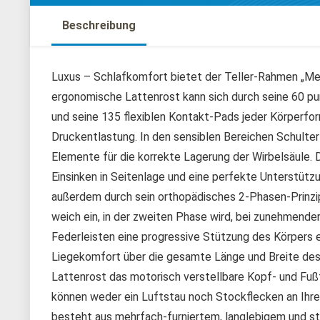
Beschreibung
Luxus – Schlafkomfort bietet der Teller-Rahmen „M
ergonomische Lattenrost kann sich durch seine 60 p
und seine 135 flexiblen Kontakt-Pads jeder Körperfo
Druckentlastung. In den sensiblen Bereichen Schult
Elemente für die korrekte Lagerung der Wirbelsäule. 
Einsinken in Seitenlage und eine perfekte Unterstüt
außerdem durch sein orthopädisches 2-Phasen-Prinzip
weich ein, in der zweiten Phase wird, bei zunehmende
Federleisten eine progressive Stützung des Körpers er
Liegekomfort über die gesamte Länge und Breite des
Lattenrost das motorisch verstellbare Kopf- und Fuß
können weder ein Luftstau noch Stockflecken an Ihr
besteht aus mehrfach-furniertem, langlebigem und s