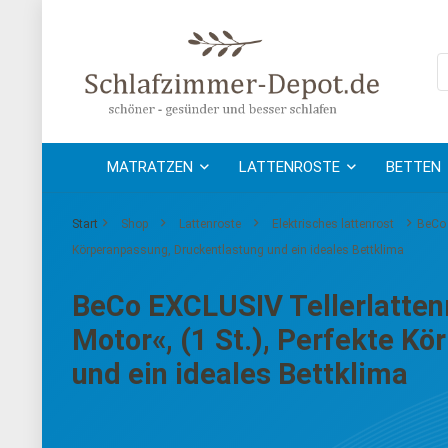
MATRATZEN
LATTENROSTE
BETTEN
Start
Shop
Lattenroste
Elektrisches lattenrost
BeCo 
Körperanpassung, Druckentlastung und ein ideales Bettklima
BeCo EXCLUSIV Tellerlatten
Motor«, (1 St.), Perfekte K
und ein ideales Bettklima