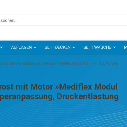
AUFLAGEN
BETTDECKEN
BETTWÄSCHE
M
EXCLUSIV Tellerlattenrost mit Motor »Mediflex Modul Motor«, (1 St.), Perfekte
rost mit Motor »Mediflex Modul
örperanpassung, Druckentlastung