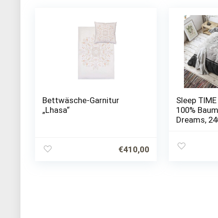
Bettwäsche-Garnitur
Sleep TIME
„Lhasa“
100% Baum
Dreams, 24
Knopfversch
Kissenbezü
70cm
€
410,00