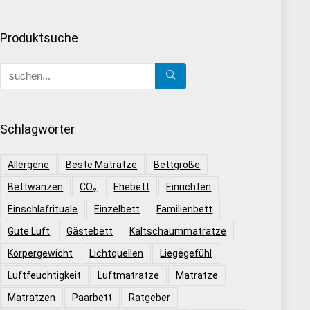
Produktsuche
Schlagwörter
Allergene
Beste Matratze
Bettgröße
Bettwanzen
CO₂
Ehebett
Einrichten
Einschlafrituale
Einzelbett
Familienbett
Gute Luft
Gästebett
Kaltschaummatratze
Körpergewicht
Lichtquellen
Liegegefühl
Luftfeuchtigkeit
Luftmatratze
Matratze
Matratzen
Paarbett
Ratgeber