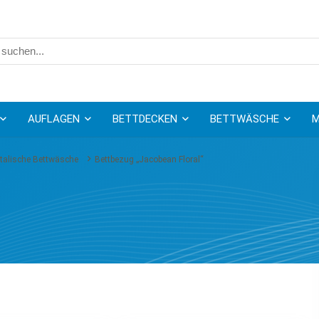
AUFLAGEN
BETTDECKEN
BETTWÄSCHE
M
talische Bettwäsche
Bettbezug „Jacobean Floral“
“