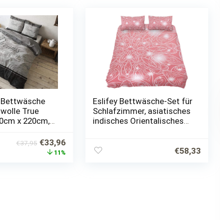
 Bettwäsche
Eslifey Bettwäsche-Set für
wolle True
Schlafzimmer, asiatisches
0cm x 220cm,
indisches Orientalisches
luss, Mit 2
Banner, weich, 3-teilig, 150
ge 60cm x
x 200 cm, Chemisches
Ursprünglicher
Aktueller
€
33,96
€
37,95
Gewebe, Mehrfarbig,…
€
58,33
Preis
Preis
11%
war:
ist:
€37,95
€33,96.