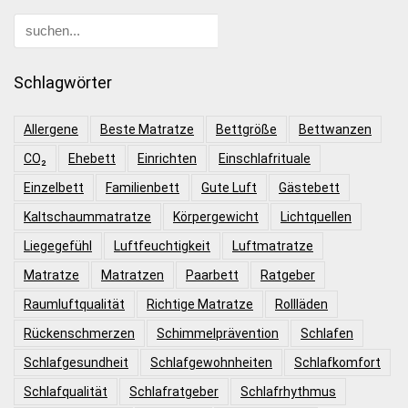
Schlagwörter
Allergene
Beste Matratze
Bettgröße
Bettwanzen
CO₂
Ehebett
Einrichten
Einschlafrituale
Einzelbett
Familienbett
Gute Luft
Gästebett
Kaltschaummatratze
Körpergewicht
Lichtquellen
Liegegefühl
Luftfeuchtigkeit
Luftmatratze
Matratze
Matratzen
Paarbett
Ratgeber
Raumluftqualität
Richtige Matratze
Rollläden
Rückenschmerzen
Schimmelprävention
Schlafen
Schlafgesundheit
Schlafgewohnheiten
Schlafkomfort
Schlafqualität
Schlafratgeber
Schlafrhythmus