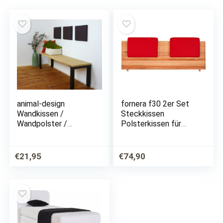
animal-design
fornera f30 2er Set
Wandkissen /
Steckkissen
Wandpolster /
Polsterkissen für
Rückenlehne /
Bettkopfteil
Kopfteil Bett /
Kopfteilpolster
Wandpaneele – 40cm
Rücklehne Bett
€
21,95
€
74,90
x 30cm –
Kopfteilkissen
SONDERMAßE
Kunstleder. Universell
möglich –
für alle…
hochwertiges
Kunstleder…