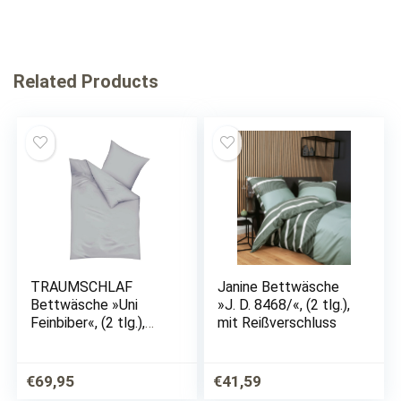
Related Products
TRAUMSCHLAF
Janine Bettwäsche
Bettwäsche »Uni
»J. D. 8468/«, (2 tlg.),
Feinbiber«, (2 tlg.),
mit Reißverschluss
feine warme weiche
Biber Qualität
€
69,95
€
41,59