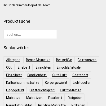
Ihr Schlafzimmer-Depot.de Team
Produktsuche
Schlagwörter
Allergene
Beste Matratze
Bettgröße
Bettwanzen
CO₂
Ehebett
Einrichten
Einschlafrituale
Einzelbett
Familienbett
Gute Luft
Gästebett
Kaltschaummatratze
Körpergewicht
Lichtquellen
Liegegefühl
Luftfeuchtigkeit
Luftmatratze
Matratze
Matratzen
Paarbett
Ratgeber
Raumluftqualität
Richtige Matratze
Rollläden