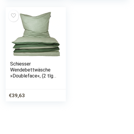
Schiesser
Wendebettwäsche
»Doubleface«, (2 tlg.),
mit Logo-Stickerei
auf dem Kissenbezug
€
39,63