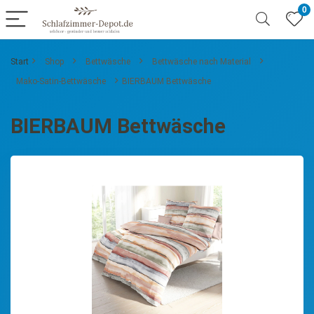
0
Start
Shop
Bettwäsche
Bettwäsche nach Material
Mako-Satin-Bettwäsche
BIERBAUM Bettwäsche
BIERBAUM Bettwäsche