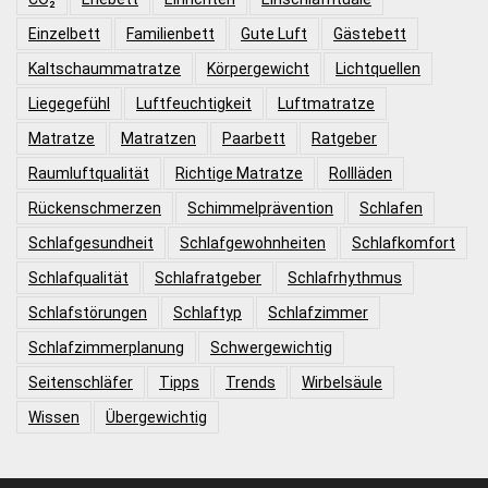
Einzelbett
Familienbett
Gute Luft
Gästebett
Kaltschaummatratze
Körpergewicht
Lichtquellen
Liegegefühl
Luftfeuchtigkeit
Luftmatratze
Matratze
Matratzen
Paarbett
Ratgeber
Raumluftqualität
Richtige Matratze
Rollläden
Rückenschmerzen
Schimmelprävention
Schlafen
Schlafgesundheit
Schlafgewohnheiten
Schlafkomfort
Schlafqualität
Schlafratgeber
Schlafrhythmus
Schlafstörungen
Schlaftyp
Schlafzimmer
Schlafzimmerplanung
Schwergewichtig
Seitenschläfer
Tipps
Trends
Wirbelsäule
Wissen
Übergewichtig