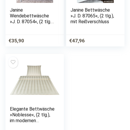
Janine
Janine Bettwäsche
Wendebettwäsche
»J. D. 87065«, (2 tlg.),
»J. D. 87054«, (2 tlg.),
mit Reißverschluss
mit Reißverschluss
€
35,90
€
47,96
Elegante Bettwäsche
»Noblesse«, (2 tlg.),
im modernen
Streifendesign