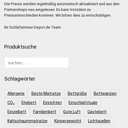
Die Preise werden regelmäßig automatisch aktualisiert und aus den
Partnershops neu eingelesen. Es kann trotzdem zu
Preisunterschieden kommen. Wir bitten dies zu entschuldigen.
Ihr Schlafzimmer-Depot.de Team
Produktsuche
Schlagwörter
Allergene
Beste Matratze
Bettgröße
Bettwanzen
CO₂
Ehebett
Einrichten
Einschlafrituale
Einzelbett
Familienbett
Gute Luft
Gästebett
Kaltschaummatratze
Körpergewicht
Lichtquellen