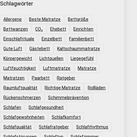
Schlagwörter
Allergene
Beste Matratze
Bettgröße
Bettwanzen
CO₂
Ehebett
Einrichten
Einschlafrituale
Einzelbett
Familienbett
Gute Luft
Gästebett
Kaltschaummatratze
Körpergewicht
Lichtquellen
Liegegefühl
Luftfeuchtigkeit
Luftmatratze
Matratze
Matratzen
Paarbett
Ratgeber
Raumluftqualität
Richtige Matratze
Rollläden
Rückenschmerzen
Schimmelprävention
Schlafen
Schlafgesundheit
Schlafgewohnheiten
Schlafkomfort
Schlafqualität
Schlafratgeber
Schlafrhythmus
Schlafstörungen
Schlaftyp
Schlafzimmer