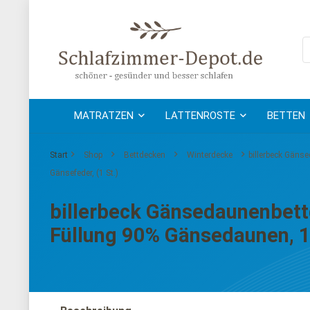
MATRATZEN
LATTENROSTE
BETTEN
Start
Shop
Bettdecken
Winterdecke
billerbeck Gäns
Gänsefeder, (1 St.)
billerbeck Gänsedaunenbettd
Füllung 90% Gänsedaunen, 1