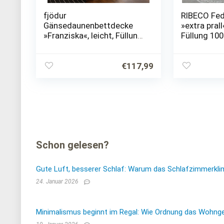
fjödur
RIBECO Fed
Gänsedaunenbettdecke
»extra pral
»Franziska«, leicht, Füllung
Füllung 10
100% Gänsedaunen, Bezug
Bezug 100%
100% Baumwolle, (1 St.),
St.)
kontrollierte Qualität vom
€
117,99
Prüfinstitut…
Schon gelesen?
Gute Luft, besserer Schlaf: Warum das Schlafzimmerkli
24. Januar 2026
Minimalismus beginnt im Regal: Wie Ordnung das Wohnge