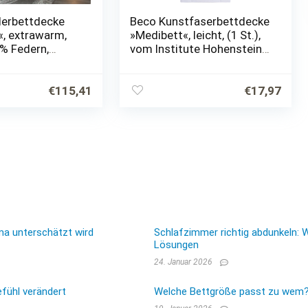
erbettdecke
Beco Kunstfaserbettdecke
l«, extrawarm,
»Medibett«, leicht, (1 St.),
0% Federn,
vom Institute Hohenstein
 Baumwolle, (1
mit »GUT« bewertet!*
€
115,41
€
17,97
ma unterschätzt wird
Schlafzimmer richtig abdunkeln: 
Lösungen
24. Januar 2026
fühl verändert
Welche Bettgröße passt zu wem? E