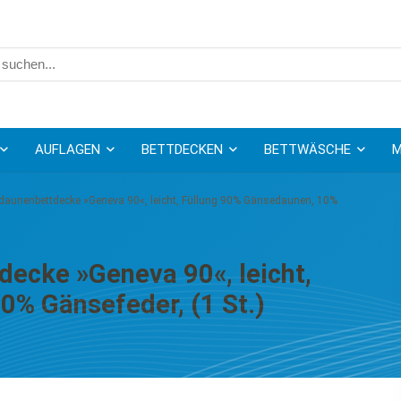
AUFLAGEN
BETTDECKEN
BETTWÄSCHE
M
edaunenbettdecke »Geneva 90«, leicht, Füllung 90% Gänsedaunen, 10%
ecke »Geneva 90«, leicht,
0% Gänsefeder, (1 St.)