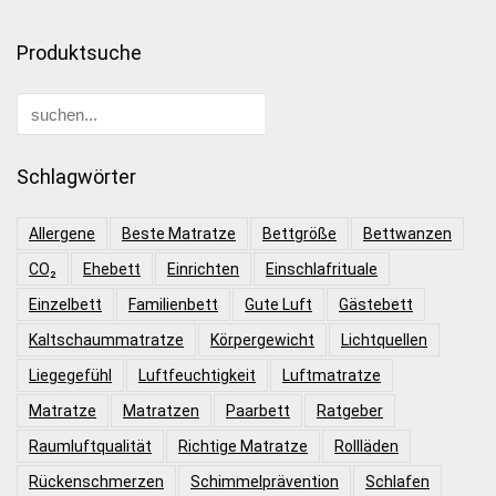
Produktsuche
Schlagwörter
Allergene
Beste Matratze
Bettgröße
Bettwanzen
CO₂
Ehebett
Einrichten
Einschlafrituale
Einzelbett
Familienbett
Gute Luft
Gästebett
Kaltschaummatratze
Körpergewicht
Lichtquellen
Liegegefühl
Luftfeuchtigkeit
Luftmatratze
Matratze
Matratzen
Paarbett
Ratgeber
Raumluftqualität
Richtige Matratze
Rollläden
Rückenschmerzen
Schimmelprävention
Schlafen