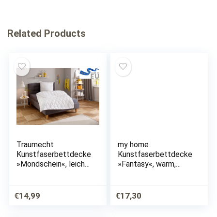
Related Products
Traumecht
my home
Kunstfaserbettdecke
Kunstfaserbettdecke
»Mondschein«, leicht,
»Fantasy«, warm,
Füllung Polyester,
Füllung Klimafaser,
Bezug Polyester oder
Bezug
antibakteriellen
Microfaserfeingeweb
€
14,99
€
17,30
Microfaser, (1 St.),
e, (1 St.)
Bettdecke (warm)…