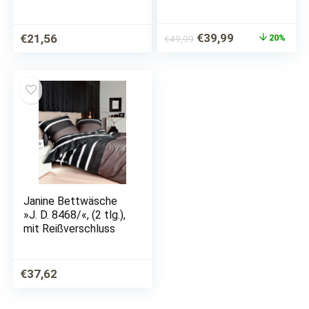
schönen Uni-Tönen
– Bettdecken Bezug
& Kissenbezug 80×80
cm aus 100%
Ursprünglicher
Aktueller
€
39,99
€
21,56
20%
€
49,99
Baumwolle – Sommer
Preis
Preis
Bettbezug mit…
war:
ist:
€49,99
€39,99.
Janine Bettwäsche
»J. D. 8468/«, (2 tlg.),
mit Reißverschluss
€
37,62