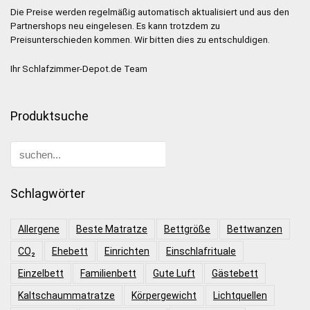
Die Preise werden regelmäßig automatisch aktualisiert und aus den
Partnershops neu eingelesen. Es kann trotzdem zu
Preisunterschieden kommen. Wir bitten dies zu entschuldigen.
Ihr Schlafzimmer-Depot.de Team
Produktsuche
Schlagwörter
Allergene
Beste Matratze
Bettgröße
Bettwanzen
CO₂
Ehebett
Einrichten
Einschlafrituale
Einzelbett
Familienbett
Gute Luft
Gästebett
Kaltschaummatratze
Körpergewicht
Lichtquellen