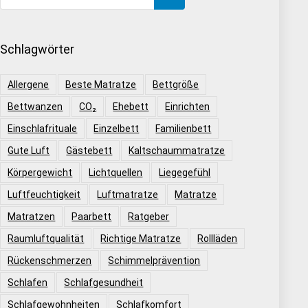
Schlagwörter
Allergene
Beste Matratze
Bettgröße
Bettwanzen
CO₂
Ehebett
Einrichten
Einschlafrituale
Einzelbett
Familienbett
Gute Luft
Gästebett
Kaltschaummatratze
Körpergewicht
Lichtquellen
Liegegefühl
Luftfeuchtigkeit
Luftmatratze
Matratze
Matratzen
Paarbett
Ratgeber
Raumluftqualität
Richtige Matratze
Rollläden
Rückenschmerzen
Schimmelprävention
Schlafen
Schlafgesundheit
Schlafgewohnheiten
Schlafkomfort