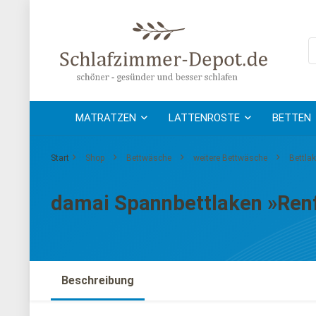
MATRATZEN
LATTENROSTE
BETTEN
Start
Shop
Bettwäsche
weitere Bettwäsche
Bettla
damai Spannbettlaken »Renfo
Beschreibung