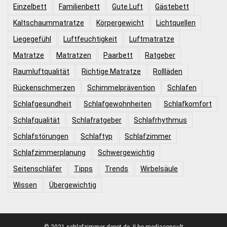
Einzelbett
Familienbett
Gute Luft
Gästebett
Kaltschaummatratze
Körpergewicht
Lichtquellen
Liegegefühl
Luftfeuchtigkeit
Luftmatratze
Matratze
Matratzen
Paarbett
Ratgeber
Raumluftqualität
Richtige Matratze
Rollläden
Rückenschmerzen
Schimmelprävention
Schlafen
Schlafgesundheit
Schlafgewohnheiten
Schlafkomfort
Schlafqualität
Schlafratgeber
Schlafrhythmus
Schlafstörungen
Schlaftyp
Schlafzimmer
Schlafzimmerplanung
Schwergewichtig
Seitenschläfer
Tipps
Trends
Wirbelsäule
Wissen
Übergewichtig
© 2021 schlafzimmer-depot.de. II bo mediaconsult