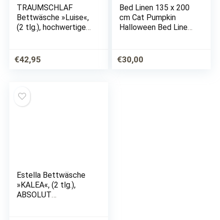
TRAUMSCHLAF
Bed Linen 135 x 200
Bettwäsche »Luise«,
cm Cat Pumpkin
(2 tlg.), hochwertige
Halloween Bed Linen
Biber Qualität
Sets Microfibre
Duvet Cover Set 2
Pieces 1 Duvet Cover
€
42,95
€
30,00
with Concealed Zip
and 1 Pillowcase…
Estella Bettwäsche
»KALEA«, (2 tlg.),
ABSOLUT
BÜGELFREI