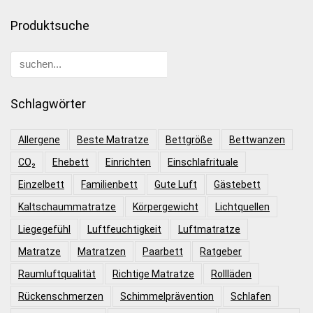
Produktsuche
Schlagwörter
Allergene
Beste Matratze
Bettgröße
Bettwanzen
CO₂
Ehebett
Einrichten
Einschlafrituale
Einzelbett
Familienbett
Gute Luft
Gästebett
Kaltschaummatratze
Körpergewicht
Lichtquellen
Liegegefühl
Luftfeuchtigkeit
Luftmatratze
Matratze
Matratzen
Paarbett
Ratgeber
Raumluftqualität
Richtige Matratze
Rollläden
Rückenschmerzen
Schimmelprävention
Schlafen