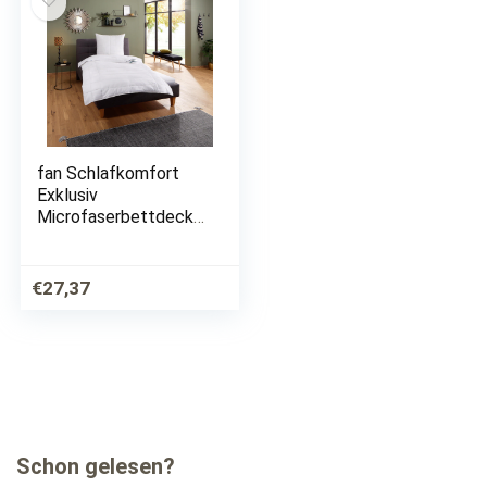
fan Schlafkomfort
Exklusiv
Microfaserbettdecke
»Komfort Plus«,
leicht, (1 St.), zu jeder
Jahreszeit ideal für
€
27,37
Schwitzer
Schon gelesen?