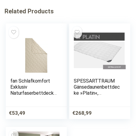
Related Products
fan Schlafkomfort
SPESSARTTRAUM
Exklusiv
Gänsedaunenbettdec
Naturfaserbettdecke
ke »Platin«,
»TENCEL™ Leinen«,
extraleicht, Füllung
leicht, Füllung 50%
100% Gänsedaunen,
Lyocell (TENCEL™),
Bezug 100%
€
53,49
€
268,99
50% Leinen, Bezug
Baumwolle, (1 St.),
100% Baumwolle, (1
hergestellt in
St.),…
Deutschland,…