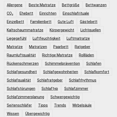
Allergene
Beste Matratze
Bettgröße
Bettwanzen
CO₂
Ehebett
Einrichten
Einschlafrituale
Einzelbett
Familienbett
Gute Luft
Gästebett
Kaltschaummatratze
Körpergewicht
Lichtquellen
Liegegefühl
Luftfeuchtigkeit
Luftmatratze
Matratze
Matratzen
Paarbett
Ratgeber
Raumluftqualität
Richtige Matratze
Rollläden
Rückenschmerzen
Schimmelprävention
Schlafen
Schlafgesundheit
Schlafgewohnheiten
Schlafkomfort
Schlafqualität
Schlafratgeber
Schlafrhythmus
Schlafstörungen
Schlaftyp
Schlafzimmer
Schlafzimmerplanung
Schwergewichtig
Seitenschläfer
Tipps
Trends
Wirbelsäule
Wissen
Übergewichtig