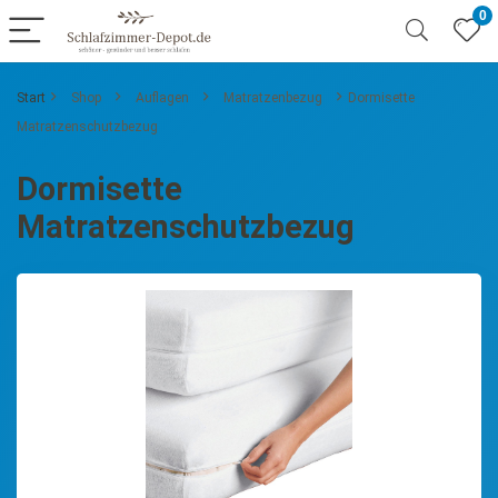
0
Start
Shop
Auflagen
Matratzenbezug
Dormisette
Matratzenschutzbezug
Dormisette
Matratzenschutzbezug