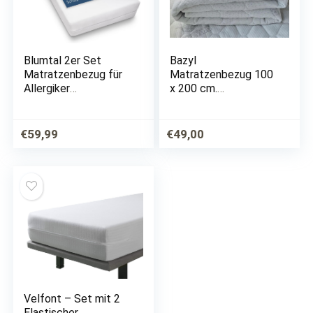
Blumtal 2er Set
Bazyl
Matratzenbezug für
Matratzenbezug 100
Allergiker
x 200 cm.
100x220x20 cm
Matratzenschoner
Topper Bezug –
versteppt mit
Milbenbezug,
Reißverschluss (weiß,
€
59,99
€
49,00
Matratzenschutz
100 x 200 x 15 cm)
Encasing,
atmungsaktiv
Velfont – Set mit 2
Elastischer