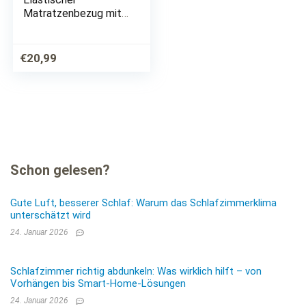
Matratzenbezug mit
Reißverschluss. (2X)
90 x 200 cm |
Matratzenüberzug |
€
20,99
beständiger und
atmungsaktiv Stoff
rundum…
Schon gelesen?
Gute Luft, besserer Schlaf: Warum das Schlafzimmerklima
unterschätzt wird
24. Januar 2026
Schlafzimmer richtig abdunkeln: Was wirklich hilft – von
Vorhängen bis Smart-Home-Lösungen
24. Januar 2026