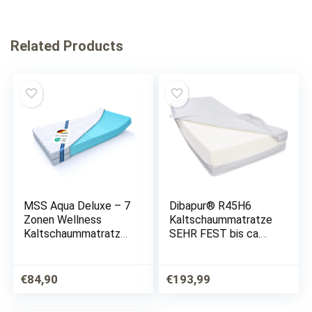
Related Products
MSS Aqua Deluxe – 7
Dibapur® R45H6
Zonen Wellness
Kaltschaummatratze
Kaltschaummatratze
SEHR FEST bis ca.
– 90 x 200 x 21 cm –
200 Kg
Härtegrad H4 & H5 –
Doppeltuchbezug
Matratze
Gesamthöhe ca. 25
€
84,90
€
193,99
Wendematratze
cm (90 x 200 cm)
Kaltschaum Oeko-