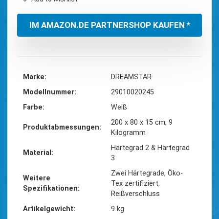
IM AMAZON.DE PARTNERSHOP KAUFEN *
Marke
‎DREAMSTAR
Modellnummer
‎29010020245
Farbe
‎Weiß
‎200 x 80 x 15 cm, 9
Produktabmessungen
Kilogramm
‎Härtegrad 2 & Härtegrad
Material
3
‎Zwei Härtegrade, Öko-
Weitere
Tex zertifiziert,
Spezifikationen
Reißverschluss
Artikelgewicht
‎9 kg