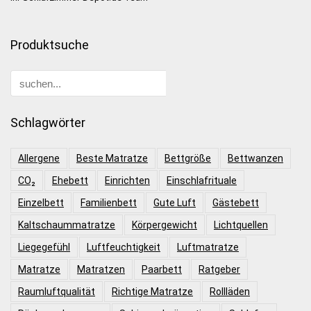
Produktsuche
Schlagwörter
Allergene
Beste Matratze
Bettgröße
Bettwanzen
CO₂
Ehebett
Einrichten
Einschlafrituale
Einzelbett
Familienbett
Gute Luft
Gästebett
Kaltschaummatratze
Körpergewicht
Lichtquellen
Liegegefühl
Luftfeuchtigkeit
Luftmatratze
Matratze
Matratzen
Paarbett
Ratgeber
Raumluftqualität
Richtige Matratze
Rollläden