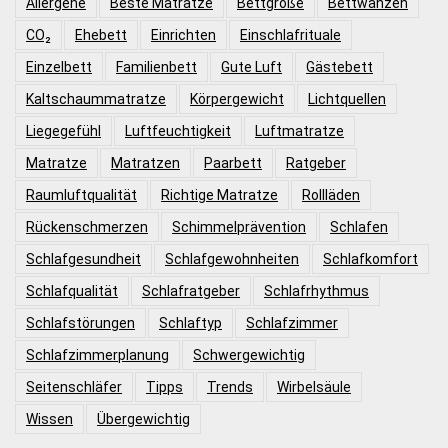
Allergene
Beste Matratze
Bettgröße
Bettwanzen
CO₂
Ehebett
Einrichten
Einschlafrituale
Einzelbett
Familienbett
Gute Luft
Gästebett
Kaltschaummatratze
Körpergewicht
Lichtquellen
Liegegefühl
Luftfeuchtigkeit
Luftmatratze
Matratze
Matratzen
Paarbett
Ratgeber
Raumluftqualität
Richtige Matratze
Rollläden
Rückenschmerzen
Schimmelprävention
Schlafen
Schlafgesundheit
Schlafgewohnheiten
Schlafkomfort
Schlafqualität
Schlafratgeber
Schlafrhythmus
Schlafstörungen
Schlaftyp
Schlafzimmer
Schlafzimmerplanung
Schwergewichtig
Seitenschläfer
Tipps
Trends
Wirbelsäule
Wissen
Übergewichtig