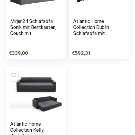
Mirjan24 Schlafsofa
Atlantic Home
Sonik mit Bettkasten,
Collection Dublin
Couch mit
Schlafsofa mit
Schlaffunktion, 3
Bettkasten,
Sitzer Sofa, Bettsofa,
Polyester, Anthrazit,
Farbauswahl,
L-Form Sofa
€
339,00
€
592,31
Polstersofa,
Schlafsofa,
Couchgarnitur…
Atlantic Home
Collection Kelly,