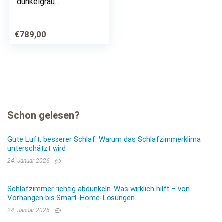
dunkelgrau
Schlafsofa mit
Taschenfederkern
und praktischem
€
789,00
Topper, 226x86x78
cm (BxTxH)
Schon gelesen?
Gute Luft, besserer Schlaf: Warum das Schlafzimmerklima
unterschätzt wird
24. Januar 2026
Schlafzimmer richtig abdunkeln: Was wirklich hilft – von
Vorhängen bis Smart-Home-Lösungen
24. Januar 2026