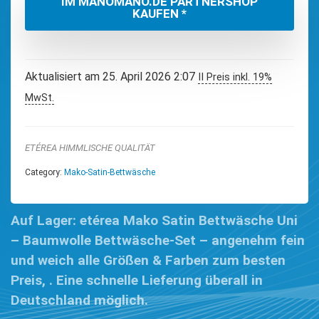
IM MANOMANO.DE PARTNERSHOP
KAUFEN *
Aktualisiert am 25. April 2026 2:07
II Preis inkl. 19%
MwSt.
ETÉREA HIMMLISCHE QUALITÄT
Category:
Mako-Satin-Bettwäsche
Auf Lager: etérea Mako Satin Bettwäsche Uni
– Baumwolle Bettwäsche-Set – angenehm fein
und weich alle Größen & Farben zum besten
Preis, . Eine schnelle Lieferung überall in
Deutschland möglich.