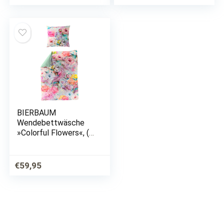
BIERBAUM
Wendebettwäsche
»Colorful Flowers«, (2
tlg.), mit floralem
Digitalprint
€
59,95