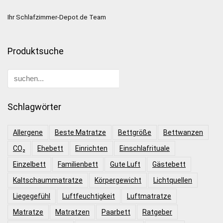
Ihr Schlafzimmer-Depot.de Team
Produktsuche
Schlagwörter
Allergene
Beste Matratze
Bettgröße
Bettwanzen
CO₂
Ehebett
Einrichten
Einschlafrituale
Einzelbett
Familienbett
Gute Luft
Gästebett
Kaltschaummatratze
Körpergewicht
Lichtquellen
Liegegefühl
Luftfeuchtigkeit
Luftmatratze
Matratze
Matratzen
Paarbett
Ratgeber