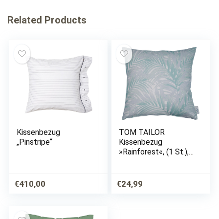
Related Products
Kissenbezug
TOM TAILOR
„Pinstripe“
Kissenbezug
»Rainforest«, (1 St.),
mit Farn
€
410,00
€
24,99