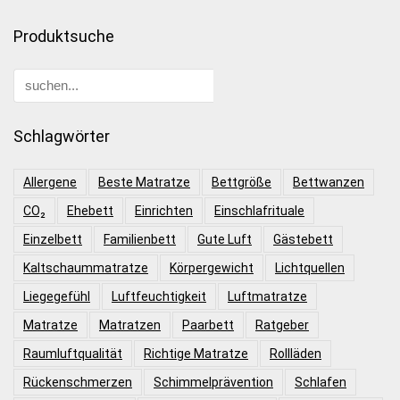
Produktsuche
Schlagwörter
Allergene
Beste Matratze
Bettgröße
Bettwanzen
CO₂
Ehebett
Einrichten
Einschlafrituale
Einzelbett
Familienbett
Gute Luft
Gästebett
Kaltschaummatratze
Körpergewicht
Lichtquellen
Liegegefühl
Luftfeuchtigkeit
Luftmatratze
Matratze
Matratzen
Paarbett
Ratgeber
Raumluftqualität
Richtige Matratze
Rollläden
Rückenschmerzen
Schimmelprävention
Schlafen