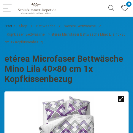
0
Start
Shop
Bettwäsche
weitere Bettwäsche
Kopfkissen Bettwäsche
etérea Microfaser Bettwäsche Mino Lila 40×80
cm 1x Kopfkissenbezug
etérea Microfaser Bettwäsche
Mino Lila 40×80 cm 1x
Kopfkissenbezug