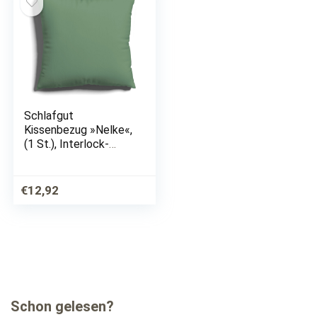
Schlafgut
Kissenbezug »Nelke«,
(1 St.), Interlock-
Jersey, soft und
weich
€
12,92
Schon gelesen?