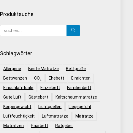
Produktsuche
Schlagwörter
Allergene
Beste Matratze
Bettgröße
Bettwanzen
CO₂
Ehebett
Einrichten
Einschlafrituale
Einzelbett
Familienbett
Gute Luft
Gästebett
Kaltschaummatratze
Körpergewicht
Lichtquellen
Liegegefühl
Luftfeuchtigkeit
Luftmatratze
Matratze
Matratzen
Paarbett
Ratgeber