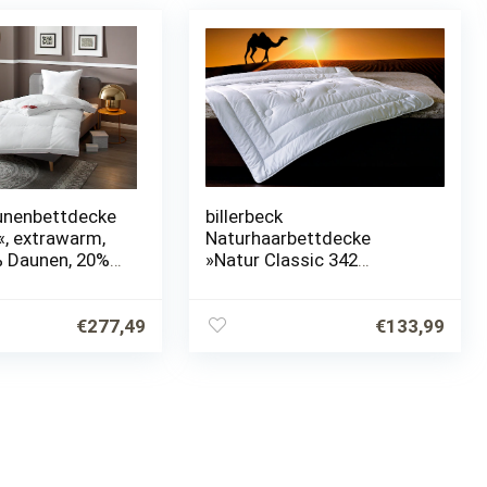
unenbettdecke
billerbeck
l«, extrawarm,
Naturhaarbettdecke
% Daunen, 20%
»Natur Classic 342
zug 100%
Brilliant«, extraleicht,
(1 St.), Extra
Füllung Kamelhaar, Bezug
steg für viel
Satin aus reiner
€
277,49
€
133,99
Baumwolle, (1 St.),
Feinstes…