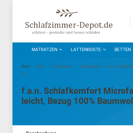
MATRATZEN
LATTENROSTE
BETTEN
Start
Shop
Bettdecken
Winterdecke
f.a.n. Schlafkom
St.)
f.a.n. Schlafkomfort Microf
leicht, Bezug 100% Baumwoll