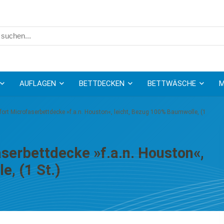
AUFLAGEN
BETTDECKEN
BETTWÄSCHE
M
fort Microfaserbettdecke »f.a.n. Houston«, leicht, Bezug 100% Baumwolle, (1
aserbettdecke »f.a.n. Houston«,
e, (1 St.)