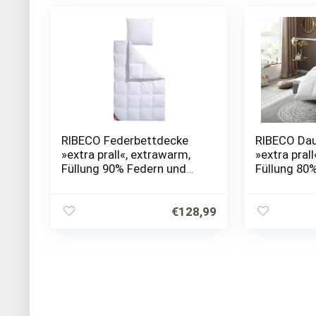
RIBECO Federbettdecke
RIBECO Da
»extra prall«, extrawarm,
»extra pral
Füllung 90% Federn und
Füllung 80
10% Daunen, Bezug 100%
Federn, Be
Baumwolle, (1 St.), Extra
Baumwolle, 
hoher Außensteg für viel…
hoher Außen
€
128,99
Volumen