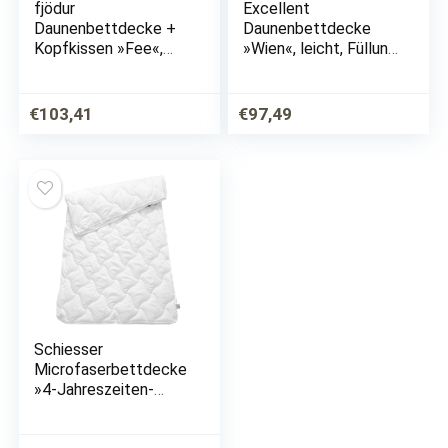
fjödur
Excellent
Daunenbettdecke +
Daunenbettdecke
Kopfkissen »Fee«,
»Wien«, leicht, Füllung
(Spar-Set)
90% Daunen, 10%
Federn, Bezug 100%
Baumwolle, (1 St.),
€
103,41
€
97,49
hergestellt in
Deutschland,…
Schiesser
Microfaserbettdecke
»4-Jahreszeiten-
Steppdecke«, 4-
Jahreszeiten, (1 St.),