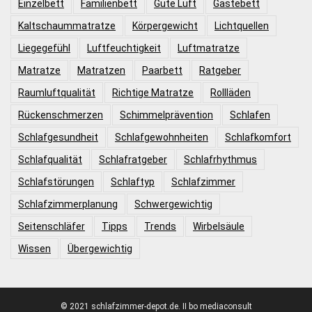
Einzelbett
Familienbett
Gute Luft
Gästebett
Kaltschaummatratze
Körpergewicht
Lichtquellen
Liegegefühl
Luftfeuchtigkeit
Luftmatratze
Matratze
Matratzen
Paarbett
Ratgeber
Raumluftqualität
Richtige Matratze
Rollläden
Rückenschmerzen
Schimmelprävention
Schlafen
Schlafgesundheit
Schlafgewohnheiten
Schlafkomfort
Schlafqualität
Schlafratgeber
Schlafrhythmus
Schlafstörungen
Schlaftyp
Schlafzimmer
Schlafzimmerplanung
Schwergewichtig
Seitenschläfer
Tipps
Trends
Wirbelsäule
Wissen
Übergewichtig
© 2021 schlafzimmer-depot.de. II bo mediaconsult