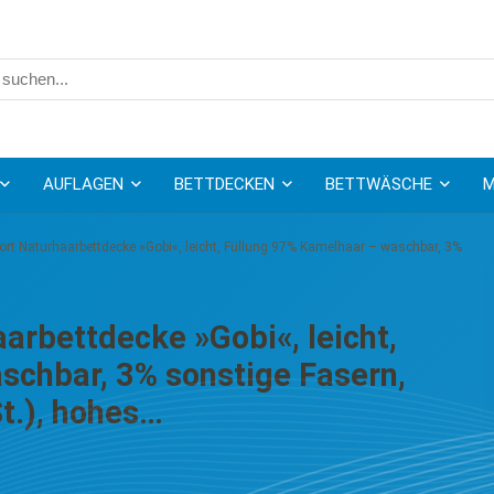
AUFLAGEN
BETTDECKEN
BETTWÄSCHE
M
fort Naturhaarbettdecke »Gobi«, leicht, Füllung 97% Kamelhaar – waschbar, 3%
arbettdecke »Gobi«, leicht,
schbar, 3% sonstige Fasern,
t.), hohes…