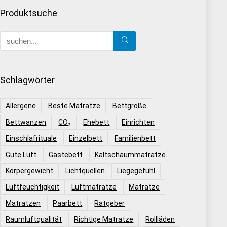
Produktsuche
Schlagwörter
Allergene
Beste Matratze
Bettgröße
Bettwanzen
CO₂
Ehebett
Einrichten
Einschlafrituale
Einzelbett
Familienbett
Gute Luft
Gästebett
Kaltschaummatratze
Körpergewicht
Lichtquellen
Liegegefühl
Luftfeuchtigkeit
Luftmatratze
Matratze
Matratzen
Paarbett
Ratgeber
Raumluftqualität
Richtige Matratze
Rollläden