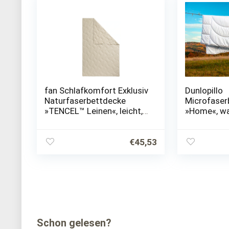
fan Schlafkomfort Exklusiv
Dunlopillo
Naturfaserbettdecke
Microfaser
»TENCEL™ Leinen«, leicht,
»Home«, war
Füllung 50% Lyocell
(TENCEL™), 50% Leinen,
Bezug 100% Baumwolle, (1
€
45,53
St.),…
Schon gelesen?