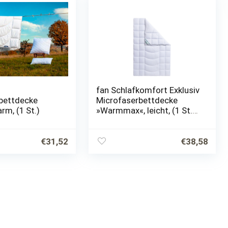
fan Schlafkomfort Exklusiv
bettdecke
Microfaserbettdecke
m, (1 St.)
»Warmmax«, leicht, (1 St.),
kuscheliges Schlafgefühl,
kochfeste Qualität
€
31,52
€
38,58