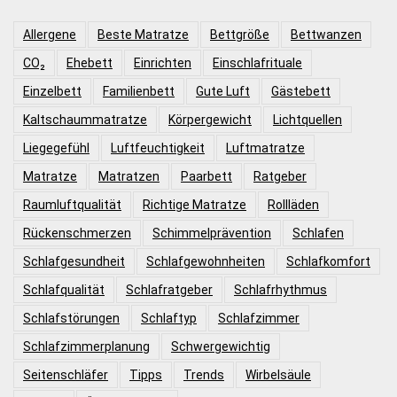
Allergene
Beste Matratze
Bettgröße
Bettwanzen
CO₂
Ehebett
Einrichten
Einschlafrituale
Einzelbett
Familienbett
Gute Luft
Gästebett
Kaltschaummatratze
Körpergewicht
Lichtquellen
Liegegefühl
Luftfeuchtigkeit
Luftmatratze
Matratze
Matratzen
Paarbett
Ratgeber
Raumluftqualität
Richtige Matratze
Rollläden
Rückenschmerzen
Schimmelprävention
Schlafen
Schlafgesundheit
Schlafgewohnheiten
Schlafkomfort
Schlafqualität
Schlafratgeber
Schlafrhythmus
Schlafstörungen
Schlaftyp
Schlafzimmer
Schlafzimmerplanung
Schwergewichtig
Seitenschläfer
Tipps
Trends
Wirbelsäule