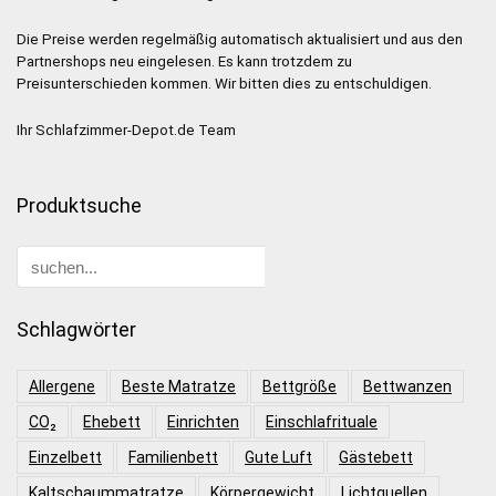
Die Preise werden regelmäßig automatisch aktualisiert und aus den
Partnershops neu eingelesen. Es kann trotzdem zu
Preisunterschieden kommen. Wir bitten dies zu entschuldigen.
Ihr Schlafzimmer-Depot.de Team
Produktsuche
Schlagwörter
Allergene
Beste Matratze
Bettgröße
Bettwanzen
CO₂
Ehebett
Einrichten
Einschlafrituale
Einzelbett
Familienbett
Gute Luft
Gästebett
Kaltschaummatratze
Körpergewicht
Lichtquellen