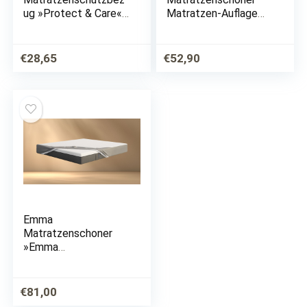
ug »Protect & Care«,
Matratzen-Auflage
(1 St.),
für Matratze 2cm
Hausstauballergiker
stark weiß
geeignet
€
28,65
€
52,90
Emma
Matratzenschoner
»Emma
Matratzenschoner«,
(1 St.)
€
81,00