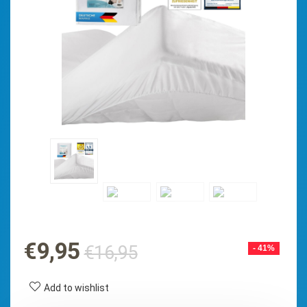
Ursprünglicher
Aktueller
€
9,95
€
16,95
- 41%
Preis
Preis
war:
ist:
Add to wishlist