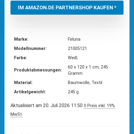
€16,95
€9,95.
IM AMAZON.DE PARTNERSHOP KAUFEN *
Marke
‎Feluna
Modellnummer
‎21005121
Farbe
‎Weiß
‎60 x 120 x 1 cm, 245
Produktabmessungen
Gramm
Material
‎Baumwolle, Textil
Artikelgewicht
‎245 g
Aktualisiert am 20. Juli 2026 11:50
II Preis inkl. 19%
MwSt.