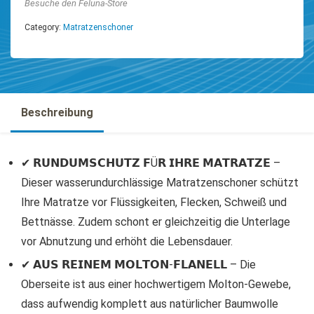
Besuche den Feluna-Store
Category:
Matratzenschoner
Beschreibung
✔ 𝗥𝗨𝗡𝗗𝗨𝗠𝗦𝗖𝗛𝗨𝗧𝗭 𝗙Ü𝗥 𝗜𝗛𝗥𝗘 𝗠𝗔𝗧𝗥𝗔𝗧𝗭𝗘 –
Dieser wasserundurchlässige Matratzenschoner schützt
Ihre Matratze vor Flüssigkeiten, Flecken, Schweiß und
Bettnässe. Zudem schont er gleichzeitig die Unterlage
vor Abnutzung und erhöht die Lebensdauer.
✔ 𝗔𝗨𝗦 𝗥𝗘𝗜𝗡𝗘𝗠 𝗠𝗢𝗟𝗧𝗢𝗡-𝗙𝗟𝗔𝗡𝗘𝗟𝗟 – Die
Oberseite ist aus einer hochwertigem Molton-Gewebe,
dass aufwendig komplett aus natürlicher Baumwolle