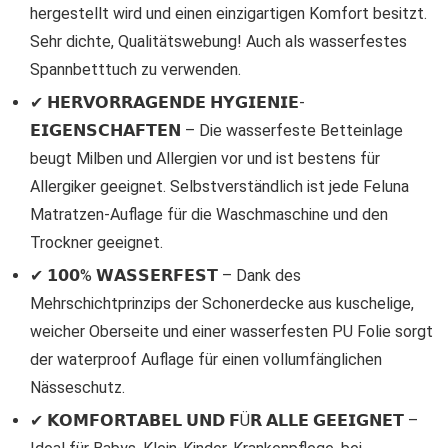
hergestellt wird und einen einzigartigen Komfort besitzt.
Sehr dichte, Qualitätswebung! Auch als wasserfestes
Spannbetttuch zu verwenden.
✔ 𝗛𝗘𝗥𝗩𝗢𝗥𝗥𝗔𝗚𝗘𝗡𝗗𝗘 𝗛𝗬𝗚𝗜𝗘𝗡𝗜𝗘-
𝗘𝗜𝗚𝗘𝗡𝗦𝗖𝗛𝗔𝗙𝗧𝗘𝗡 – Die wasserfeste Betteinlage
beugt Milben und Allergien vor und ist bestens für
Allergiker geeignet. Selbstverständlich ist jede Feluna
Matratzen-Auflage für die Waschmaschine und den
Trockner geeignet.
✔ 𝟭𝟬𝟬% 𝗪𝗔𝗦𝗦𝗘𝗥𝗙𝗘𝗦𝗧 – Dank des
Mehrschichtprinzips der Schonerdecke aus kuschelige,
weicher Oberseite und einer wasserfesten PU Folie sorgt
der waterproof Auflage für einen vollumfänglichen
Nässeschutz.
✔ 𝗞𝗢𝗠𝗙𝗢𝗥𝗧𝗔𝗕𝗘𝗟 𝗨𝗡𝗗 𝗙Ü𝗥 𝗔𝗟𝗟𝗘 𝗚𝗘𝗘𝗜𝗚𝗡𝗘𝗧 –