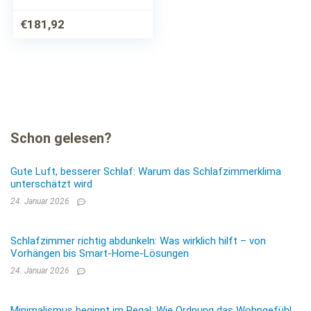
Sehr gutes
Wärmeverhalten bei
€
181,92
hoher Leichtigkeit, im
Set günstiger
Schon gelesen?
Gute Luft, besserer Schlaf: Warum das Schlafzimmerklima
unterschätzt wird
24. Januar 2026
Schlafzimmer richtig abdunkeln: Was wirklich hilft – von
Vorhängen bis Smart-Home-Lösungen
24. Januar 2026
Minimalismus beginnt im Regal: Wie Ordnung das Wohngefühl