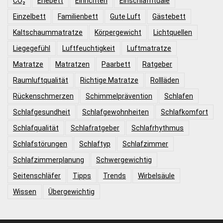
CO₂
Ehebett
Einrichten
Einschlafrituale
Einzelbett
Familienbett
Gute Luft
Gästebett
Kaltschaummatratze
Körpergewicht
Lichtquellen
Liegegefühl
Luftfeuchtigkeit
Luftmatratze
Matratze
Matratzen
Paarbett
Ratgeber
Raumluftqualität
Richtige Matratze
Rollläden
Rückenschmerzen
Schimmelprävention
Schlafen
Schlafgesundheit
Schlafgewohnheiten
Schlafkomfort
Schlafqualität
Schlafratgeber
Schlafrhythmus
Schlafstörungen
Schlaftyp
Schlafzimmer
Schlafzimmerplanung
Schwergewichtig
Seitenschläfer
Tipps
Trends
Wirbelsäule
Wissen
Übergewichtig