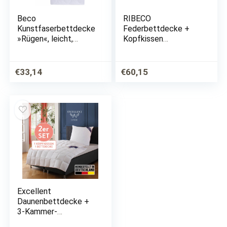
Beco
RIBECO
Kunstfaserbettdecke
Federbettdecke +
»Rügen«, leicht,
Kopfkissen
Füllung Polyester,
»Überraschungspaket
Bezug Microfaser, (2
«, (Spar-Set),
St.), Jede 2. Decke
LAGERRÄUMUNG!
€
33,14
€
60,15
(gleiche Größe &
Solange der Vorrat
Wärmeausführung) für
reicht!
nur…
Excellent
Daunenbettdecke +
3-Kammer-
Kopfkissen »Davos«,