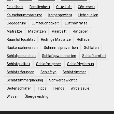
Einzelbett
Familienbett
Gute Luft
Gästebett
Kaltschaummatratze
Körpergewicht
Lichtquellen
Liegegefühl
Luftfeuchtigkeit
Luftmatratze
Matratze
Matratzen
Paarbett
Ratgeber
Raumluftqualität
Richtige Matratze
Rollläden
Rückenschmerzen
Schimmelprävention
Schlafen
Schlafgesundheit
Schlafgewohnheiten
Schlafkomfort
Schlafqualität
Schlafratgeber
Schlafrhythmus
Schlafstörungen
Schlaftyp
Schlafzimmer
Schlafzimmerplanung
Schwergewichtig
Seitenschläfer
Tipps
Trends
Wirbelsäule
Wissen
Übergewichtig