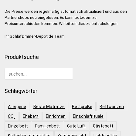
Die Preise werden regelmäßig automatisch aktualisiert und aus den
Partnershops neu eingelesen. Es kann trotzdem zu
Preisunterschieden kommen. Wir bitten dies zu entschuldigen.
Ihr Schlafzimmer-Depot.de Team
Produktsuche
Schlagwörter
Allergene
Beste Matratze
Bettgröße
Bettwanzen
CO₂
Ehebett
Einrichten
Einschlafrituale
Einzelbett
Familienbett
Gute Luft
Gästebett
Kaltschaummatratze
Körpergewicht
Lichtquellen