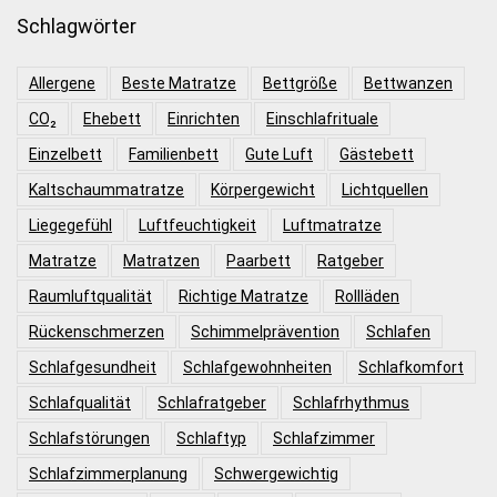
Schlagwörter
Allergene
Beste Matratze
Bettgröße
Bettwanzen
CO₂
Ehebett
Einrichten
Einschlafrituale
Einzelbett
Familienbett
Gute Luft
Gästebett
Kaltschaummatratze
Körpergewicht
Lichtquellen
Liegegefühl
Luftfeuchtigkeit
Luftmatratze
Matratze
Matratzen
Paarbett
Ratgeber
Raumluftqualität
Richtige Matratze
Rollläden
Rückenschmerzen
Schimmelprävention
Schlafen
Schlafgesundheit
Schlafgewohnheiten
Schlafkomfort
Schlafqualität
Schlafratgeber
Schlafrhythmus
Schlafstörungen
Schlaftyp
Schlafzimmer
Schlafzimmerplanung
Schwergewichtig