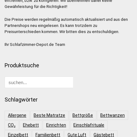
entfernen, bzw. zu korrigieren. Wir übernehmen daher keine
Gewährleistung für die Richtigkeit!
Die Preise werden regelmäßig automatisch aktualisiert und aus den
Partnershops neu eingelesen. Es kann trotzdem zu
Preisunterschieden kommen. Wir bitten dies zu entschuldigen.
Ihr Schlafzimmer-Depot.de Team
Produktsuche
Schlagwörter
Allergene
Beste Matratze
Bettgröße
Bettwanzen
CO₂
Ehebett
Einrichten
Einschlafrituale
Einzelbett
Familienbett
Gute Luft
Gästebett