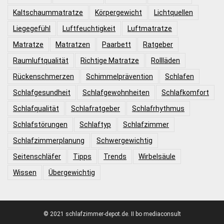
Kaltschaummatratze
Körpergewicht
Lichtquellen
Liegegefühl
Luftfeuchtigkeit
Luftmatratze
Matratze
Matratzen
Paarbett
Ratgeber
Raumluftqualität
Richtige Matratze
Rollläden
Rückenschmerzen
Schimmelprävention
Schlafen
Schlafgesundheit
Schlafgewohnheiten
Schlafkomfort
Schlafqualität
Schlafratgeber
Schlafrhythmus
Schlafstörungen
Schlaftyp
Schlafzimmer
Schlafzimmerplanung
Schwergewichtig
Seitenschläfer
Tipps
Trends
Wirbelsäule
Wissen
Übergewichtig
© 2021 schlafzimmer-depot.de. II bo mediaconsult