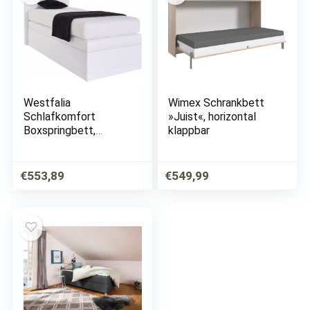
Westfalia
Wimex Schrankbett
Schlafkomfort
»Juist«, horizontal
Boxspringbett,
klappbar
wahlweise mit
Bettkasten
€
553,89
€
549,99