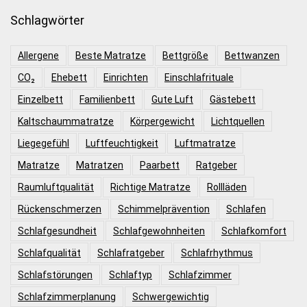
Schlagwörter
Allergene
Beste Matratze
Bettgröße
Bettwanzen
CO₂
Ehebett
Einrichten
Einschlafrituale
Einzelbett
Familienbett
Gute Luft
Gästebett
Kaltschaummatratze
Körpergewicht
Lichtquellen
Liegegefühl
Luftfeuchtigkeit
Luftmatratze
Matratze
Matratzen
Paarbett
Ratgeber
Raumluftqualität
Richtige Matratze
Rollläden
Rückenschmerzen
Schimmelprävention
Schlafen
Schlafgesundheit
Schlafgewohnheiten
Schlafkomfort
Schlafqualität
Schlafratgeber
Schlafrhythmus
Schlafstörungen
Schlaftyp
Schlafzimmer
Schlafzimmerplanung
Schwergewichtig