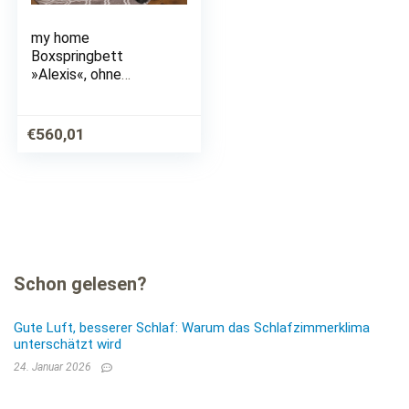
my home
Boxspringbett
»Alexis«, ohne
Kopfteil – ideal für
Räume mit
Dachschrägen oder
€
560,01
eigener
Wandgestaltung; in 4
Breiten, und vielen…
Schon gelesen?
Gute Luft, besserer Schlaf: Warum das Schlafzimmerklima
unterschätzt wird
24. Januar 2026