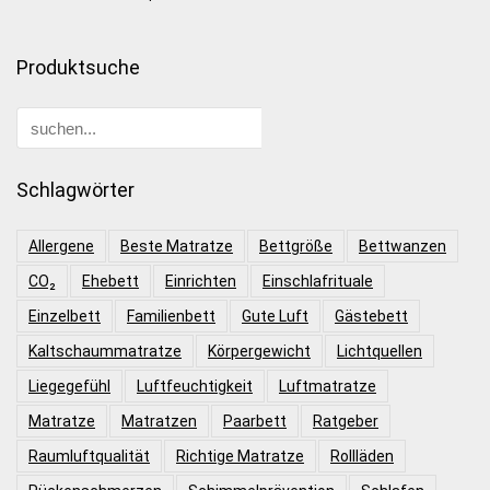
Produktsuche
Schlagwörter
Allergene
Beste Matratze
Bettgröße
Bettwanzen
CO₂
Ehebett
Einrichten
Einschlafrituale
Einzelbett
Familienbett
Gute Luft
Gästebett
Kaltschaummatratze
Körpergewicht
Lichtquellen
Liegegefühl
Luftfeuchtigkeit
Luftmatratze
Matratze
Matratzen
Paarbett
Ratgeber
Raumluftqualität
Richtige Matratze
Rollläden