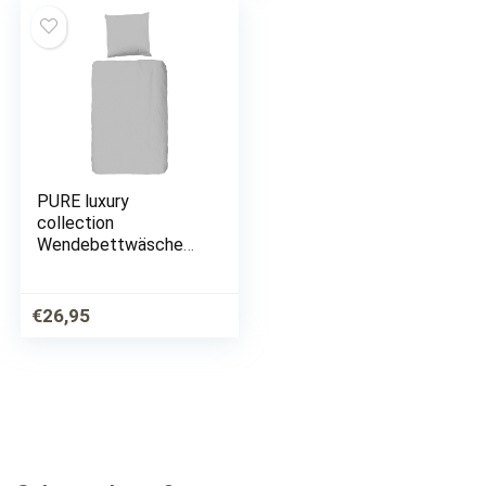
PURE luxury
collection
Wendebettwäsche
»Pure uni«, (2 tlg.),
100% Mikrofaser
€
26,95