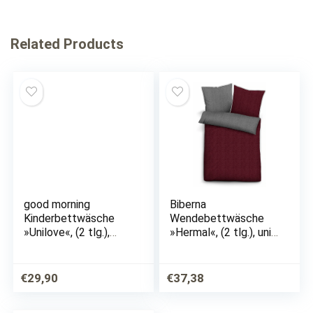
Related Products
good morning
Biberna
Kinderbettwäsche
Wendebettwäsche
»Unilove«, (2 tlg.),
»Hermal«, (2 tlg.), uni-
bedruckt mit Einhorn
melange
€
29,90
€
37,38