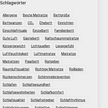
Schlagwörter
Allergene
Beste Matratze
Bettgröße
Bettwanzen
CO₂
Ehebett
Einrichten
Einschlafrituale
Einzelbett
Familienbett
Gute Luft
Gästebett
Kaltschaummatratze
Körpergewicht
Lichtquellen
Liegegefühl
Luftfeuchtigkeit
Luftmatratze
Matratze
Matratzen
Paarbett
Ratgeber
Raumluftqualität
Richtige Matratze
Rollläden
Rückenschmerzen
Schimmelprävention
Schlafen
Schlafgesundheit
Schlafgewohnheiten
Schlafkomfort
Schlafqualität
Schlafratgeber
Schlafrhythmus
Schlafstörungen
Schlaftyp
Schlafzimmer