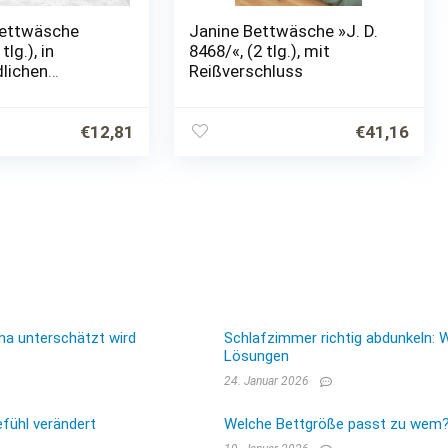
ettwäsche
Janine Bettwäsche »J. D.
tlg.), in
8468/«, (2 tlg.), mit
dlichen
Reißverschluss
 Design
€
12,81
€
41,16
ma unterschätzt wird
Schlafzimmer richtig abdunkeln: 
Lösungen
24. Januar 2026
fühl verändert
Welche Bettgröße passt zu wem? E