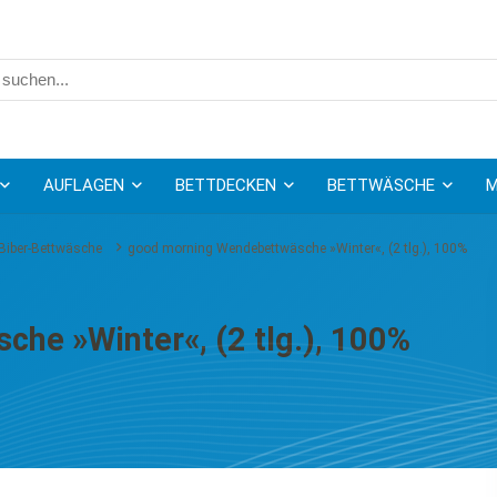
AUFLAGEN
BETTDECKEN
BETTWÄSCHE
M
Biber-Bettwäsche
good morning Wendebettwäsche »Winter«, (2 tlg.), 100%
he »Winter«, (2 tlg.), 100%