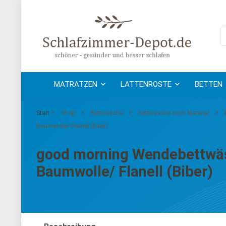
MATRATZEN
LATTENROSTE
BETTEN
Start
Shop
Bettwäsche
Bettwäsche nach Material
Baumwolle/ Flanell (Biber)
good morning Wendebettwäsc
Baumwolle/ Flanell (Biber)