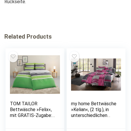
Rückseite.
Related Products
TOM TAILOR
my home Bettwäsche
Bettwäsche »Felix«,
»Kelian«, (2 tlg.), in
mit GRATIS-Zugabe:
unterschiedlichen
Gästehandtuch
Qualitäten, Design
Wellen