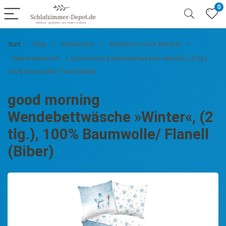
0
Start
Shop
Bettwäsche
Bettwäsche nach Material
Biber-Bettwäsche
good morning Wendebettwäsche »Winter«, (2 tlg.),
100% Baumwolle/ Flanell (Biber)
good morning
Wendebettwäsche »Winter«, (2
tlg.), 100% Baumwolle/ Flanell
(Biber)