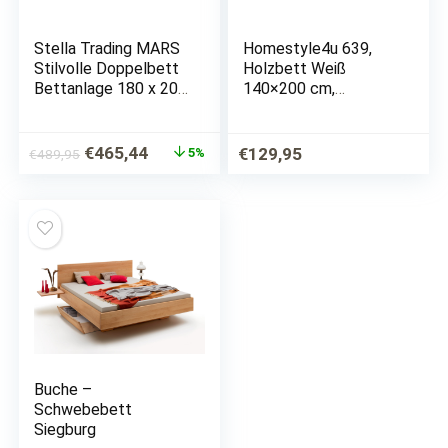
Stella Trading MARS
Homestyle4u 639,
Stilvolle Doppelbett
Holzbett Weiß
Bettanlage 180 x 200
140×200 cm,
cm mit 2x
Doppelbett mit
Nachtkommoden –
Lattenrost, Kiefer
Schlafzimmer
Holz
Ursprünglicher
Aktueller
€
465,44
€
129,95
5%
€
489,95
Komplett-Set in weiß
Preis
Preis
/ Lava-Optik – 216 x
war:
ist:
97 x…
€489,95
€465,44.
Buche –
Schwebebett
Siegburg