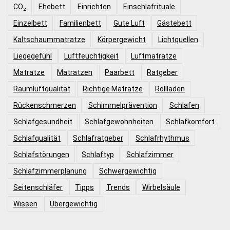
CO₂
Ehebett
Einrichten
Einschlafrituale
Einzelbett
Familienbett
Gute Luft
Gästebett
Kaltschaummatratze
Körpergewicht
Lichtquellen
Liegegefühl
Luftfeuchtigkeit
Luftmatratze
Matratze
Matratzen
Paarbett
Ratgeber
Raumluftqualität
Richtige Matratze
Rollläden
Rückenschmerzen
Schimmelprävention
Schlafen
Schlafgesundheit
Schlafgewohnheiten
Schlafkomfort
Schlafqualität
Schlafratgeber
Schlafrhythmus
Schlafstörungen
Schlaftyp
Schlafzimmer
Schlafzimmerplanung
Schwergewichtig
Seitenschläfer
Tipps
Trends
Wirbelsäule
Wissen
Übergewichtig