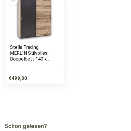
140x200cm
Stella Trading
MERLIN Stilvolles
Doppelbett 140 x
200 cm –
Komfortables
Jugendzimmer Bett in
€
499,00
Old Style Optik,
Anthrazit – 96 x 90 x
205 cm (B/H/T)
Schon gelesen?