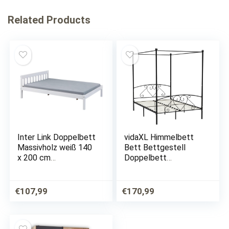
Related Products
Inter Link Doppelbett
vidaXL Himmelbett
Massivholz weiß 140
Bett Bettgestell
x 200 cm
Doppelbett
Schlafzimmer
Metallbett
Gästebett Kinderbett
Bettrahmen
Jugendbett
Lattenrost
€
107,99
€
170,99
Schlafzimmerbett
Schlafzimmermöbel
Ehebett Schwarz