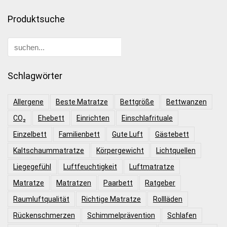
Produktsuche
Schlagwörter
Allergene
Beste Matratze
Bettgröße
Bettwanzen
CO₂
Ehebett
Einrichten
Einschlafrituale
Einzelbett
Familienbett
Gute Luft
Gästebett
Kaltschaummatratze
Körpergewicht
Lichtquellen
Liegegefühl
Luftfeuchtigkeit
Luftmatratze
Matratze
Matratzen
Paarbett
Ratgeber
Raumluftqualität
Richtige Matratze
Rollläden
Rückenschmerzen
Schimmelprävention
Schlafen