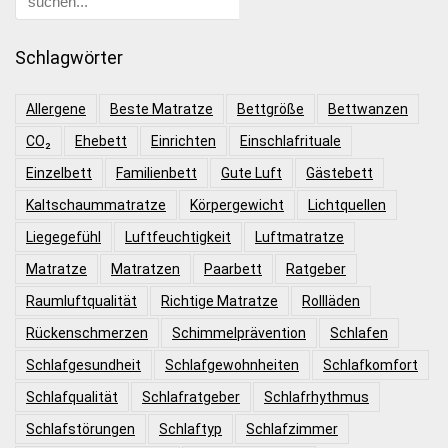
Schlagwörter
Allergene
Beste Matratze
Bettgröße
Bettwanzen
CO₂
Ehebett
Einrichten
Einschlafrituale
Einzelbett
Familienbett
Gute Luft
Gästebett
Kaltschaummatratze
Körpergewicht
Lichtquellen
Liegegefühl
Luftfeuchtigkeit
Luftmatratze
Matratze
Matratzen
Paarbett
Ratgeber
Raumluftqualität
Richtige Matratze
Rollläden
Rückenschmerzen
Schimmelprävention
Schlafen
Schlafgesundheit
Schlafgewohnheiten
Schlafkomfort
Schlafqualität
Schlafratgeber
Schlafrhythmus
Schlafstörungen
Schlaftyp
Schlafzimmer