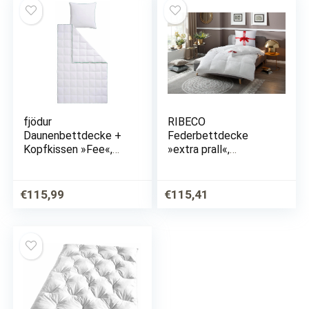
fjödur
RIBECO
Daunenbettdecke +
Federbettdecke
Kopfkissen »Fee«,
»extra prall«,
(Spar-Set)
extrawarm, Füllung
100% Federn, Bezug
100% Baumwolle, (1
€
115,99
€
115,41
St.)