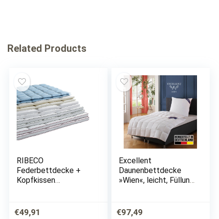
Related Products
RIBECO
Excellent
Federbettdecke +
Daunenbettdecke
Kopfkissen
»Wien«, leicht, Füllung
»Überraschungspaket
90% Daunen, 10%
«, (Spar-Set),
Federn, Bezug 100%
LAGERRÄUMUNG!
Baumwolle, (1 St.),
€
49,91
€
97,49