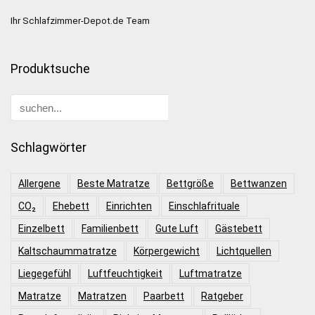
Ihr Schlafzimmer-Depot.de Team
Produktsuche
Schlagwörter
Allergene
Beste Matratze
Bettgröße
Bettwanzen
CO₂
Ehebett
Einrichten
Einschlafrituale
Einzelbett
Familienbett
Gute Luft
Gästebett
Kaltschaummatratze
Körpergewicht
Lichtquellen
Liegegefühl
Luftfeuchtigkeit
Luftmatratze
Matratze
Matratzen
Paarbett
Ratgeber