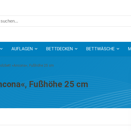
AUFLAGEN
BETTDECKEN
BETTWÄSCHE
M
lzbett »Ancona«, Fußhöhe 25 cm
ncona«, Fußhöhe 25 cm