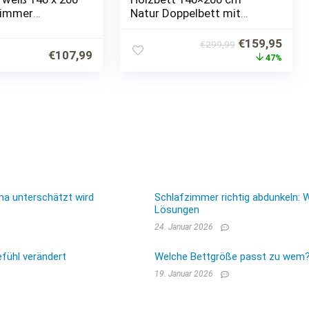
zimmer
Natur Doppelbett mit
Kinderbett
Lattenrost aus Kiefer
t
Massivholz
Ursprünglich
Aktue
€
159,95
€
299,99
€
107,99
Preis
Prei
47%
war:
ist:
€299,99
€159
ma unterschätzt wird
Schlafzimmer richtig abdunkeln: 
Lösungen
24. Januar 2026
fühl verändert
Welche Bettgröße passt zu wem? E
19. Januar 2026