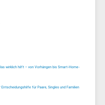
er
ller
s
,95.
Was wirklich hilft – von Vorhängen bis Smart-Home-
ntscheidungshilfe für Paare, Singles und Familien