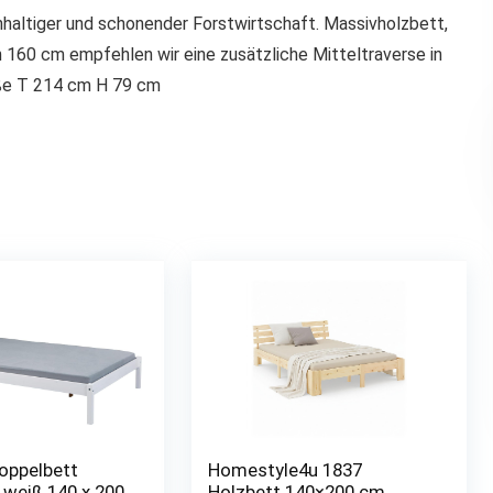
hhaltiger und schonender Forstwirtschaft. Massivholzbett,
n 160 cm empfehlen wir eine zusätzliche Mitteltraverse in
ße T 214 cm H 79 cm
Doppelbett
Homestyle4u 1837
 weiß 140 x 200
Holzbett 140×200 cm