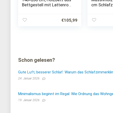
Bettgestell mit Lattenrost
cm Schlaf
Futonbett mit Kopfteil –
Gästebett 
Massivholzbett Kiefer
Jugendbet
Massiv Bett Weiß lackiert…
€
105,99
Schon gelesen?
Gute Luft, besserer Schlaf: Warum das Schlafzimmerkli
24. Januar 2026
Minimalismus beginnt im Regal: Wie Ordnung das Wohnge
19. Januar 2026