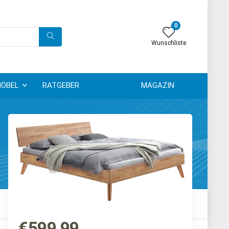
0
Wunschliste
ÖBEL
RATGEBER
MAGAZIN
€
599,99