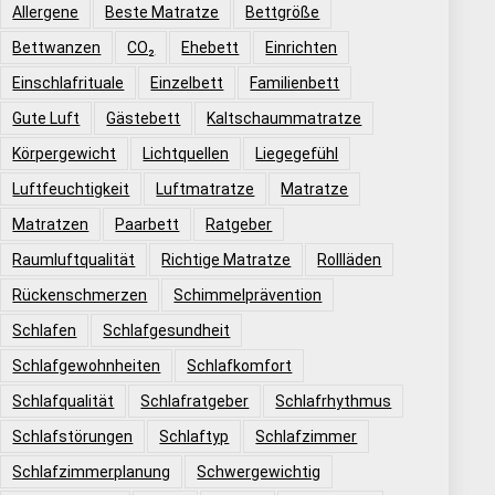
Allergene
Beste Matratze
Bettgröße
Bettwanzen
CO₂
Ehebett
Einrichten
Einschlafrituale
Einzelbett
Familienbett
Gute Luft
Gästebett
Kaltschaummatratze
Körpergewicht
Lichtquellen
Liegegefühl
Luftfeuchtigkeit
Luftmatratze
Matratze
Matratzen
Paarbett
Ratgeber
Raumluftqualität
Richtige Matratze
Rollläden
Rückenschmerzen
Schimmelprävention
Schlafen
Schlafgesundheit
Schlafgewohnheiten
Schlafkomfort
Schlafqualität
Schlafratgeber
Schlafrhythmus
Schlafstörungen
Schlaftyp
Schlafzimmer
Schlafzimmerplanung
Schwergewichtig