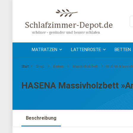
MATRATZEN
LATTENROSTE
BETTEN
Start
Shop
Betten
Massivholzbett
HASENA Massivho
HASENA Massivholzbett »A
Beschreibung