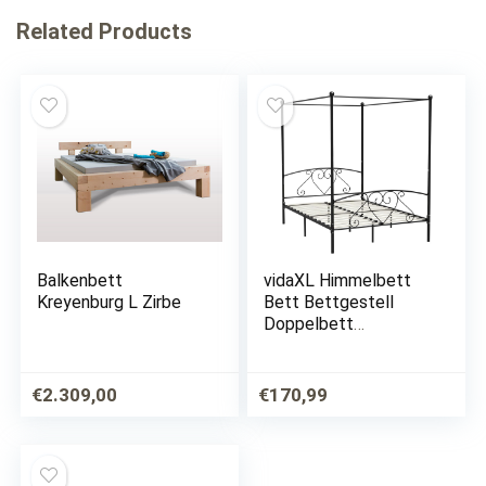
Related Products
Balkenbett
vidaXL Himmelbett
Kreyenburg L Zirbe
Bett Bettgestell
Doppelbett
Metallbett
Bettrahmen
Lattenrost
€
2.309,00
€
170,99
Schlafzimmerbett
Schlafzimmermöbel
Ehebett Schwarz
140x200cm