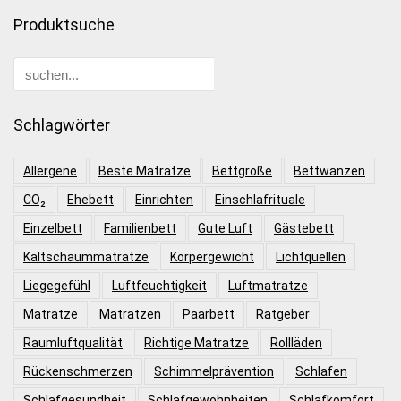
Produktsuche
Schlagwörter
Allergene
Beste Matratze
Bettgröße
Bettwanzen
CO₂
Ehebett
Einrichten
Einschlafrituale
Einzelbett
Familienbett
Gute Luft
Gästebett
Kaltschaummatratze
Körpergewicht
Lichtquellen
Liegegefühl
Luftfeuchtigkeit
Luftmatratze
Matratze
Matratzen
Paarbett
Ratgeber
Raumluftqualität
Richtige Matratze
Rollläden
Rückenschmerzen
Schimmelprävention
Schlafen
Schlafgesundheit
Schlafgewohnheiten
Schlafkomfort