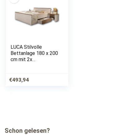
LUCA Stilvolle
Bettanlage 180 x 200
cm mit 2x
Nachtkommoden &
2x Bettkästen –
Schlafzimmer
€
493,94
Komplett-Set in Pinie
Weiß / Trüffel – 186
x 91 x 205 cm…
Schon gelesen?