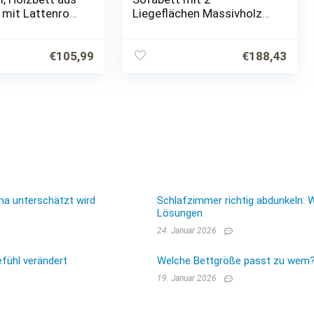
 mit Lattenrost
Liegeflächen Massivholz
it Kopfteil –
weiss 90 x 200 cm
bett Kiefer
Gästezimmer
 Weiß lackiert…
Kinderzimmer
€
105,99
€
188,43
Jugendzimmer
Schlafzimmer, 29040260,
Full
ma unterschätzt wird
Schlafzimmer richtig abdunkeln: 
Lösungen
24. Januar 2026
fühl verändert
Welche Bettgröße passt zu wem? E
19. Januar 2026