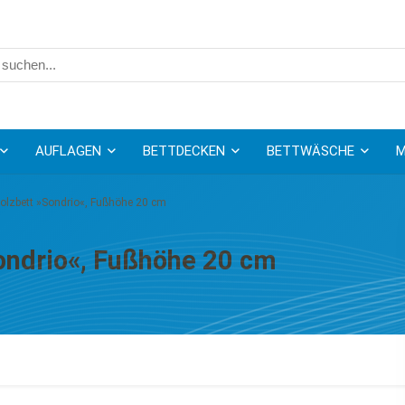
AUFLAGEN
BETTDECKEN
BETTWÄSCHE
M
lzbett »Sondrio«, Fußhöhe 20 cm
ndrio«, Fußhöhe 20 cm