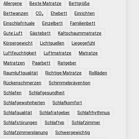
Allergene
Beste Matratze
Bettgröße
Bettwanzen
CO₂
Ehebett
Einrichten
Einschlafrituale
Einzelbett
Familienbett
Gute Luft
Gästebett
Kaltschaummatratze
Körpergewicht
Lichtquellen
Liegegefühl
Luftfeuchtigkeit
Luftmatratze
Matratze
Matratzen
Paarbett
Ratgeber
Raumluftqualität
Richtige Matratze
Rollläden
Rückenschmerzen
Schimmelprävention
Schlafen
Schlafgesundheit
Schlafgewohnheiten
Schlafkomfort
Schlafqualität
Schlafratgeber
Schlafrhythmus
Schlafstörungen
Schlaftyp
Schlafzimmer
Schlafzimmerplanung
Schwergewichtig