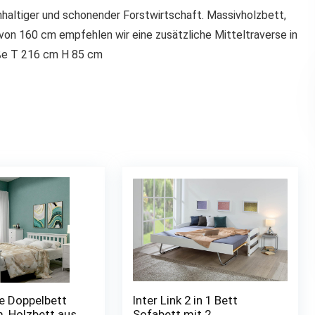
hhaltiger und schonender Forstwirtschaft. Massivholzbett,
 von 160 cm empfehlen wir eine zusätzliche Mitteltraverse in
ße T 216 cm H 85 cm
e Doppelbett
Inter Link 2 in 1 Bett
, Holzbett aus
Sofabett mit 2