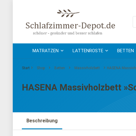
MATRATZEN
LATTENROSTE
BETTEN
Start
Shop
Betten
Massivholzbett
HASENA Massivho
HASENA Massivholzbett »So
Beschreibung