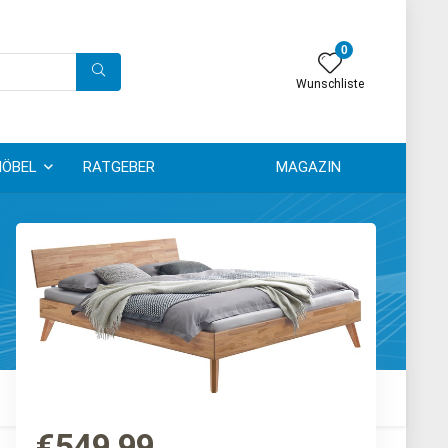
0
Wunschliste
ÖBEL
RATGEBER
MAGAZIN
€
549,99