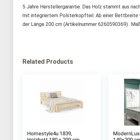
5 Jahre Herstellergarantie. Das Holz stammt aus nac
mit integriertem Polsterkopfteil. Ab einer Bettbreite
der Länge 200 cm (Artikelnummer 6260590369).. Ma
Related Products
Homestyle4u 1839,
ModernLux
Holzbett 180 x 200 cm,
140×200 cm